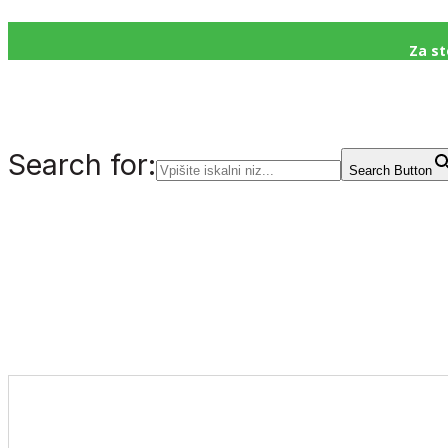
Za st
Search for:
Search Button