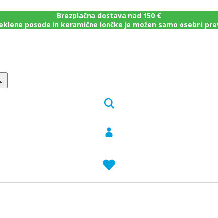
Brezplačna dostava nad 150 €
eklene posode in keramične lončke je možen samo osebni pr