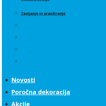
Zavijanje in aranžiranje
Sveče
Trakovi
Umetno cvetje
Zavijanje in aranžiranje
Novosti
Poročna dekoracija
Akcije