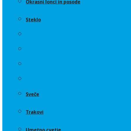
Okrasni lonci in posode
Steklo
Aranžerski dodatki
Cvetličarske gobe in osnove
Okrasni lonci in posode
Steklo
Sveče
Trakovi
Umetno cvetje