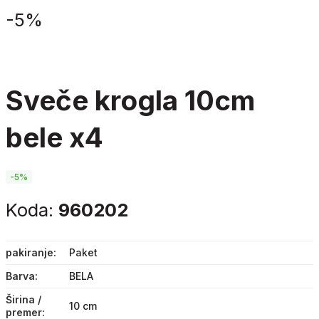
-
5%
sveče krogla 10cm
bele x4
-5%
Koda:
960202
pakiranje
Paket
Barva
BELA
Širina /
10 cm
premer