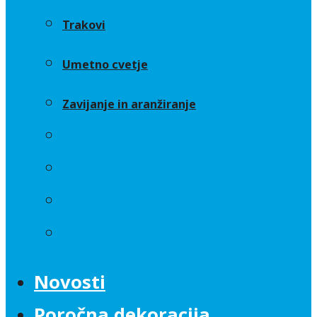
Trakovi
Umetno cvetje
Zavijanje in aranžiranje
Sveče
Trakovi
Umetno cvetje
Zavijanje in aranžiranje
Novosti
Poročna dekoracija