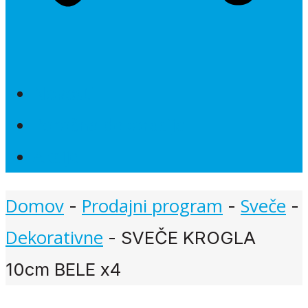
Novosti
Poročna dekoracija
Akcije
Domov
Prodajni program
Sveče
-
-
-
Dekorativne
-
SVEČE KROGLA
10cm BELE x4