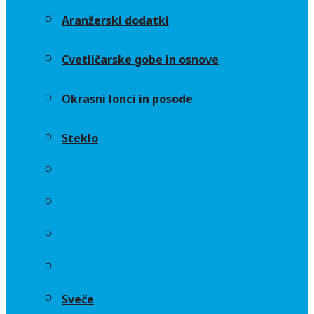
Aranžerski dodatki
Cvetličarske gobe in osnove
Okrasni lonci in posode
Steklo
Aranžerski dodatki
Cvetličarske gobe in osnove
Okrasni lonci in posode
Steklo
Sveče