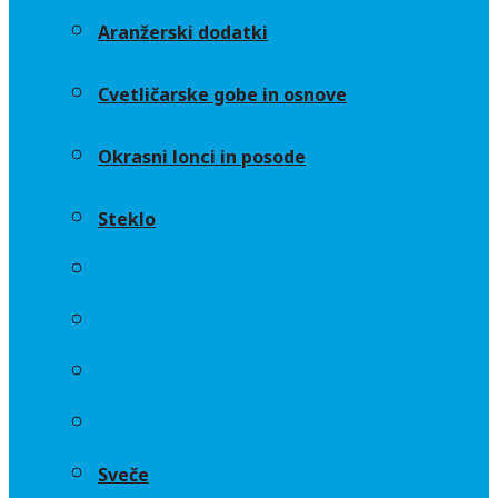
Aranžerski dodatki
Cvetličarske gobe in osnove
Okrasni lonci in posode
Steklo
Aranžerski dodatki
Cvetličarske gobe in osnove
Okrasni lonci in posode
Steklo
Sveče