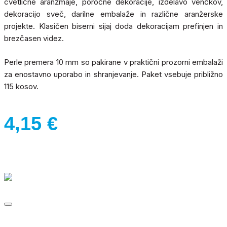
cvetlične aranžmaje, poročne dekoracije, izdelavo venčkov,
dekoracijo sveč, darilne embalaže in različne aranžerske
projekte. Klasičen biserni sijaj doda dekoracijam prefinjen in
brezčasen videz.
Perle premera 10 mm so pakirane v praktični prozorni embalaži
za enostavno uporabo in shranjevanje. Paket vsebuje približno
115 kosov.
4,15
€