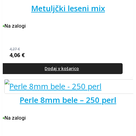
metuljčki leseni mix
Na zalogi
4,27
€
4,06
€
Izvirna
Trenutna
cena
cena
je
je:
Dodaj v košarico
bila:
4,06 €.
4,27 €.
perle 8mm bele – 250 perl
Na zalogi