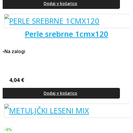
je
je:
Dodaj v košarico
bila:
3,46 €.
3,65 €.
perle srebrne 1cmx120
Na zalogi
4,04
€
Dodaj v košarico
-5%