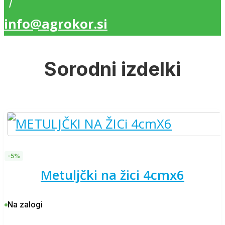
/
info@agrokor.si
Sorodni izdelki
-5%
metuljčki na žici 4cmx6
Na zalogi