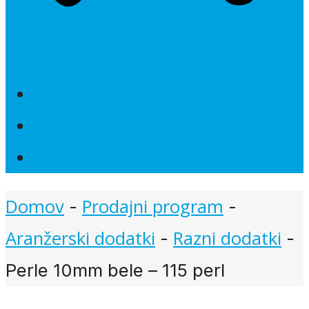
Novosti
Poročna dekoracija
Akcije
Domov
Prodajni program
-
-
Aranžerski dodatki
Razni dodatki
-
-
Perle 10mm bele – 115 perl