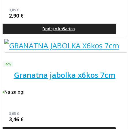
3,05
€
2,90
€
Izvirna
Trenutna
cena
cena
je
je:
Dodaj v košarico
bila:
2,90 €.
3,05 €.
-5%
granatna jabolka x6kos 7cm
Na zalogi
3,65
€
3,46
€
Izvirna
Trenutna
cena
cena