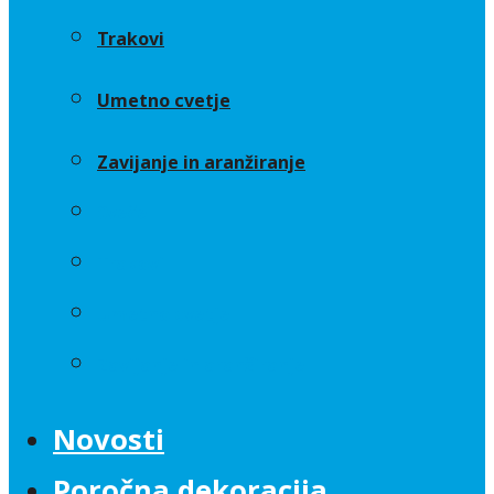
Trakovi
Umetno cvetje
Zavijanje in aranžiranje
Sveče
Trakovi
Umetno cvetje
Zavijanje in aranžiranje
Novosti
Poročna dekoracija