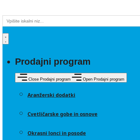
Search
for:
Prodajni program
Close Prodajni program
Open Prodajni program
Aranžerski dodatki
Cvetličarske gobe in osnove
Okrasni lonci in posode