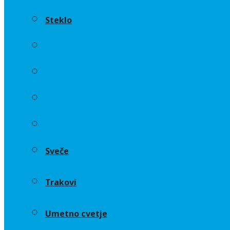
Steklo
Aranžerski dodatki
Cvetličarske gobe in osnove
Okrasni lonci in posode
Steklo
Sveče
Trakovi
Umetno cvetje