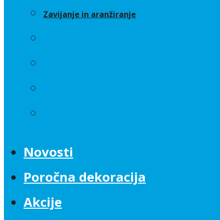
Zavijanje in aranžiranje
Sveče
Trakovi
Umetno cvetje
Zavijanje in aranžiranje
Novosti
Poročna dekoracija
Akcije