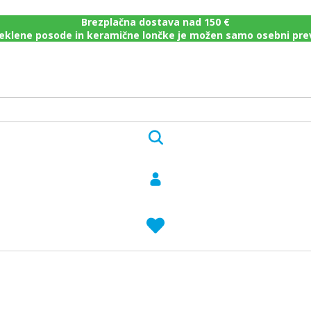
Brezplačna dostava nad 150 €
eklene posode in keramične lončke je možen samo osebni pr