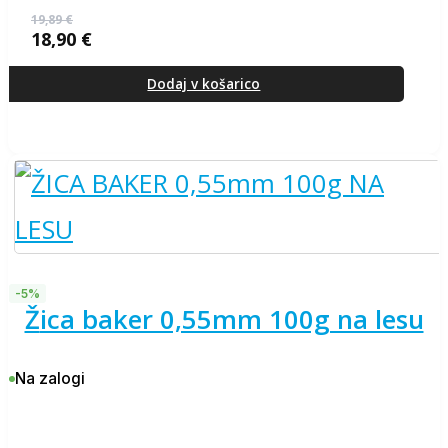
19,89
€
18,90
€
Izvirna
Trenutna
cena
cena
je
je:
Dodaj v košarico
bila:
18,90 €.
19,89 €.
-5%
žica baker 0,55mm 100g na lesu
Na zalogi