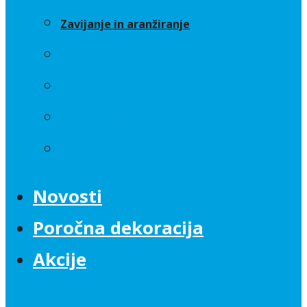
Zavijanje in aranžiranje
Sveče
Trakovi
Umetno cvetje
Zavijanje in aranžiranje
Novosti
Poročna dekoracija
Akcije