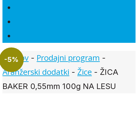
Novosti
Poročna dekoracija
Akcije
Domov
Prodajni program
-
-
-
5%
Aranžerski dodatki
Žice
-
-
ŽICA
BAKER 0,55mm 100g NA LESU