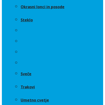
Okrasni lonci in posode
Steklo
Aranžerski dodatki
Cvetličarske gobe in osnove
Okrasni lonci in posode
Steklo
Sveče
Trakovi
Umetno cvetje