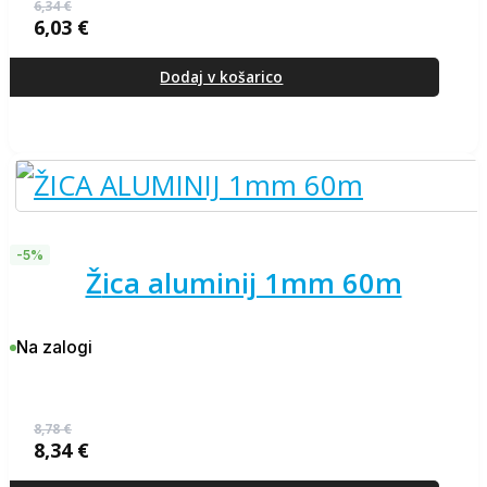
6,34
€
6,03
€
Izvirna
Trenutna
cena
cena
je
je:
Dodaj v košarico
bila:
6,03 €.
6,34 €.
-5%
žica aluminij 1mm 60m
Na zalogi
8,78
€
8,34
€
Izvirna
Trenutna
cena
cena