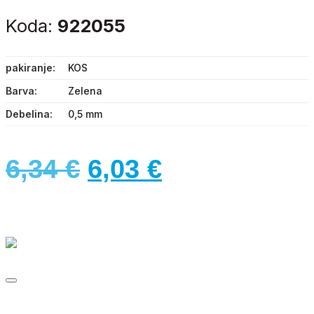
Koda:
922055
pakiranje
KOS
Barva
Zelena
Debelina
0,5 mm
Izvirna
Trenutna
6,34
€
6,03
€
cena
cena
je
je:
bila:
6,03 €.
6,34 €.