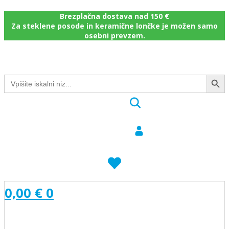
Brezplačna dostava nad 150 €
Za steklene posode in keramične lončke je možen samo
osebni prevzem.
Search Button
Search
for:
0,00
€
0