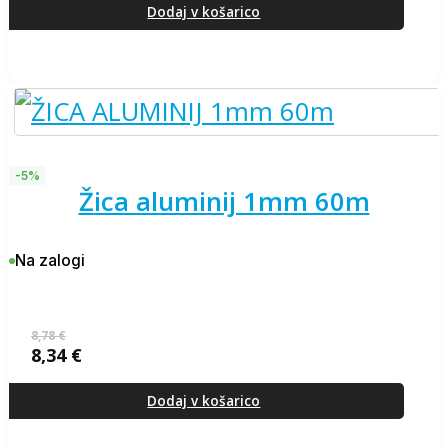
je
je:
Dodaj v košarico
bila:
8,34 €.
8,78 €.
-5%
žica aluminij 1mm 60m
Na zalogi
8,78
€
8,34
€
Izvirna
Trenutna
cena
cena
je
je:
Dodaj v košarico
bila:
8,34 €.
8,78 €.