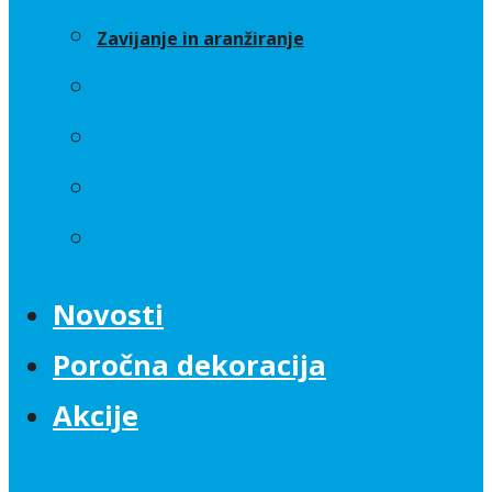
Zavijanje in aranžiranje
Sveče
Trakovi
Umetno cvetje
Zavijanje in aranžiranje
Novosti
Poročna dekoracija
Akcije