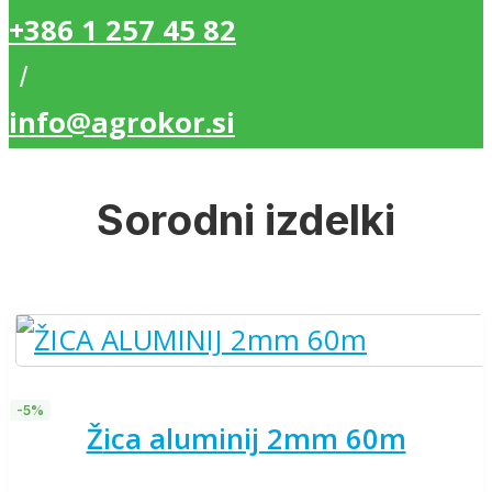
+386 1 257 45 82
/
info@agrokor.si
Sorodni izdelki
-5%
žica aluminij 2mm 60m