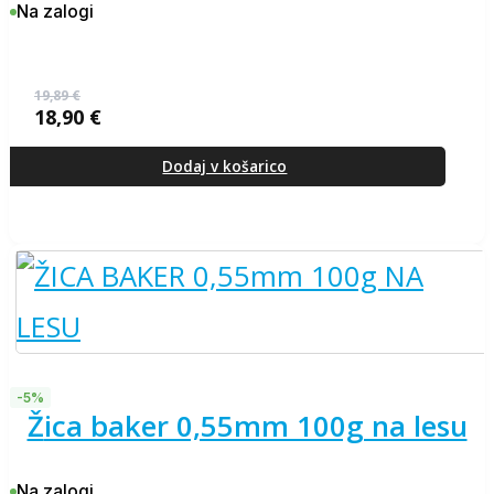
Na zalogi
19,89
€
18,90
€
Izvirna
Trenutna
cena
cena
je
je:
Dodaj v košarico
bila:
18,90 €.
19,89 €.
-5%
žica baker 0,55mm 100g na lesu
Na zalogi