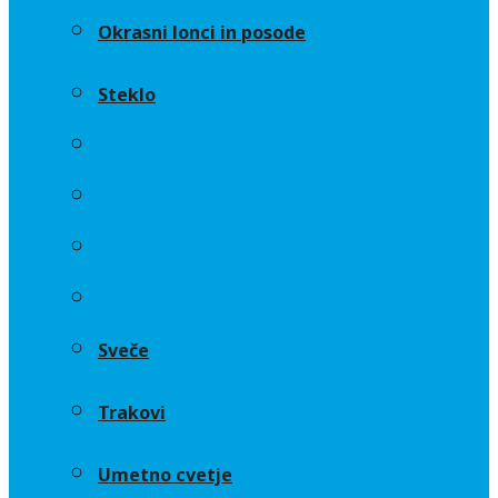
Okrasni lonci in posode
Steklo
Aranžerski dodatki
Cvetličarske gobe in osnove
Okrasni lonci in posode
Steklo
Sveče
Trakovi
Umetno cvetje