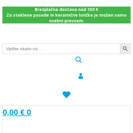
Brezplačna dostava nad 150 €
Za steklene posode in keramične lončke je možen samo
osebni prevzem.
Search Button
Search
for:
0,00
€
0