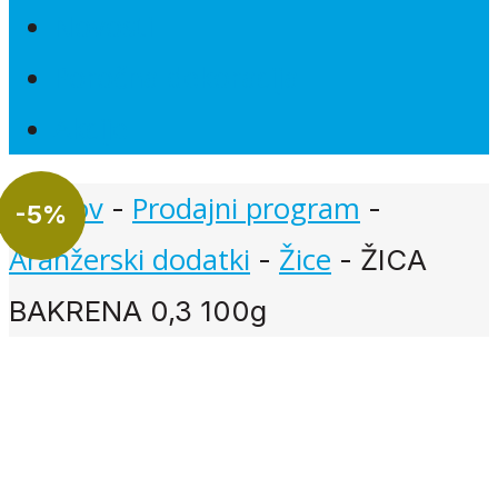
Novosti
Poročna dekoracija
Akcije
Domov
Prodajni program
-
-
-
5%
Aranžerski dodatki
Žice
-
-
ŽICA
BAKRENA 0,3 100g