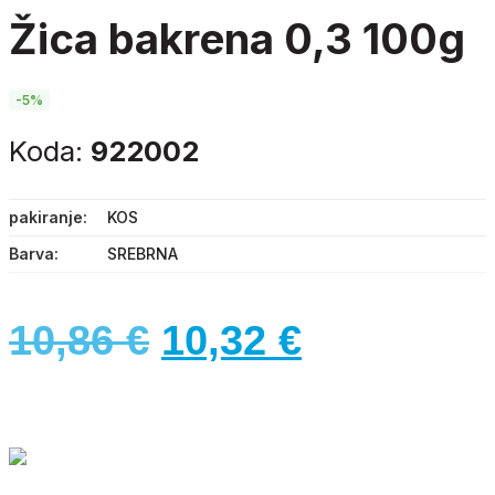
žica bakrena 0,3 100g
-5%
Koda:
922002
pakiranje
KOS
Barva
SREBRNA
Izvirna
Trenutna
10,86
€
10,32
€
cena
cena
je
je:
bila:
10,32 €.