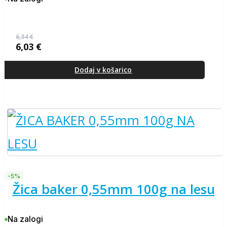
6,34
€
6,03
€
Izvirna
Trenutna
cena
cena
je
je:
Dodaj v košarico
bila:
6,03 €.
6,34 €.
-5%
žica baker 0,55mm 100g na lesu
Na zalogi