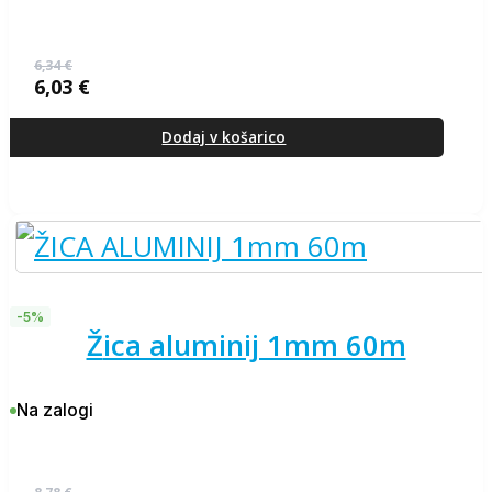
6,34
€
6,03
€
Izvirna
Trenutna
cena
cena
je
je:
Dodaj v košarico
bila:
6,03 €.
6,34 €.
-5%
žica aluminij 1mm 60m
Na zalogi