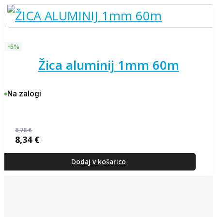
-5%
žica aluminij 1mm 60m
Na zalogi
8,78
€
8,34
€
Izvirna
Trenutna
cena
cena
je
je:
Dodaj v košarico
bila:
8,34 €.
8,78 €.