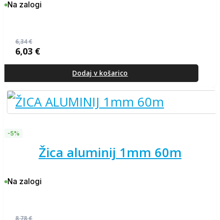
Na zalogi
6,34
€
6,03
€
Izvirna
Trenutna
cena
cena
je
je:
Dodaj v košarico
bila:
6,03 €.
6,34 €.
-5%
žica aluminij 1mm 60m
Na zalogi
8,78
€