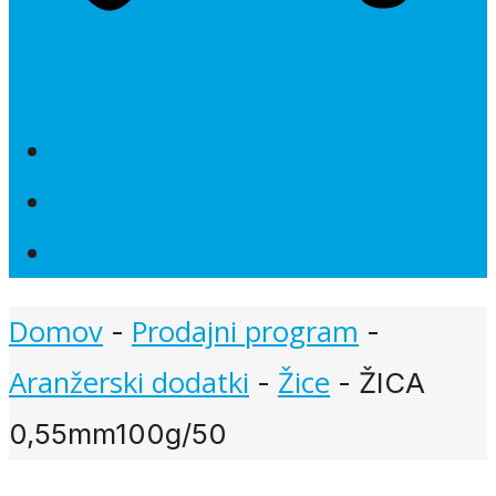
Novosti
Poročna dekoracija
Akcije
Domov
Prodajni program
-
-
Aranžerski dodatki
Žice
-
-
ŽICA
0,55mm100g/50