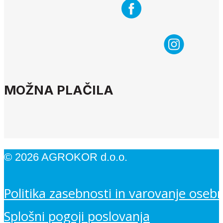
MOŽNA PLAČILA
© 2026 AGROKOR d.o.o.
Politika zasebnosti in varovanje oseb
Splošni pogoji poslovanja