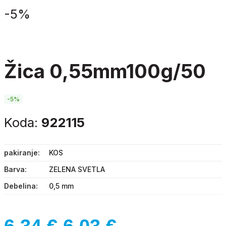
-
5%
žica 0,55mm100g/50
-5%
Koda:
922115
pakiranje
KOS
Barva
ZELENA SVETLA
Debelina
0,5 mm
Izvirna
Trenutna
6,34
€
6,03
€