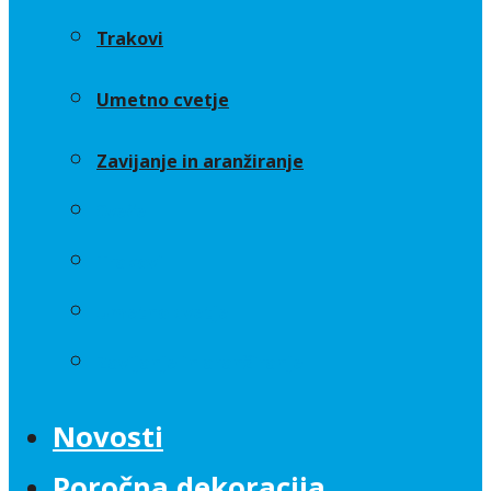
Trakovi
Umetno cvetje
Zavijanje in aranžiranje
Sveče
Trakovi
Umetno cvetje
Zavijanje in aranžiranje
Novosti
Poročna dekoracija