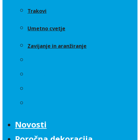
Trakovi
Umetno cvetje
Zavijanje in aranžiranje
Sveče
Trakovi
Umetno cvetje
Zavijanje in aranžiranje
Novosti
Poročna dekoracija