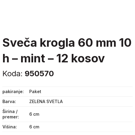
sveča krogla 60 mm 10
h – mint – 12 kosov
Koda:
950570
pakiranje
Paket
Barva
ZELENA SVETLA
Širina /
6 cm
premer
Višina
6 cm