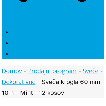
Novosti
Poročna dekoracija
Akcije
Domov
Prodajni program
Sveče
-
-
-
Dekorativne
-
Sveča krogla 60 mm
10 h – Mint – 12 kosov