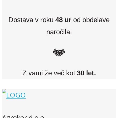
Dostava v roku
48 ur
od obdelave
naročila.
Z vami že več kot
30 let.
Agrokor d.o.o.