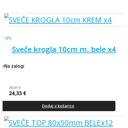
-5%
sveče krogla 10cm m. bele x4
Na zalogi
25,61
€
24,33
€
Izvirna
Trenutna
cena
cena
je
je:
Dodaj v košarico
bila:
24,33 €.
25,61 €.