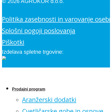
© 2026 AGROKOR d.o.o.
Politika zasebnosti in varovanje oseb
Splošni pogoji poslovanja
Piškotki
Izdelava spletne trgovine:
Prodajni program
Aranžerski dodatki
Cvetličarske gobe in osnove