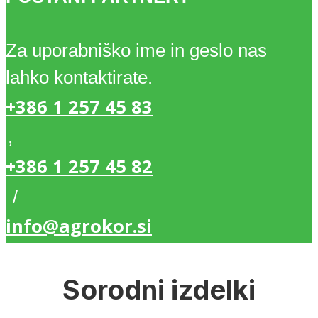
12
Za uporabniško ime in geslo nas
kosov
lahko kontaktirate.
količina
+386 1 257 45 83
,
+386 1 257 45 82
/
info@agrokor.si
Sorodni izdelki