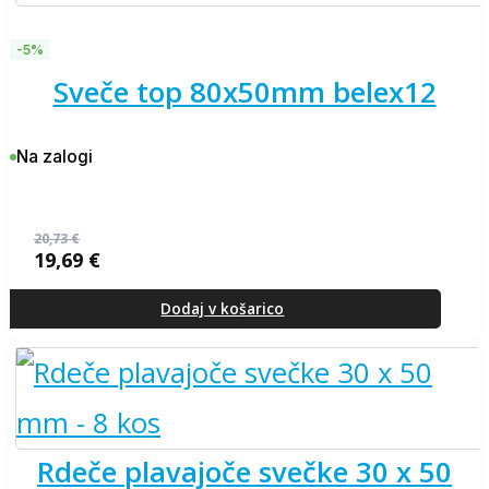
-5%
sveče top 80x50mm belex12
Na zalogi
20,73
€
19,69
€
Izvirna
Trenutna
cena
cena
je
je:
Dodaj v košarico
bila:
19,69 €.
20,73 €.
rdeče plavajoče svečke 30 x 50