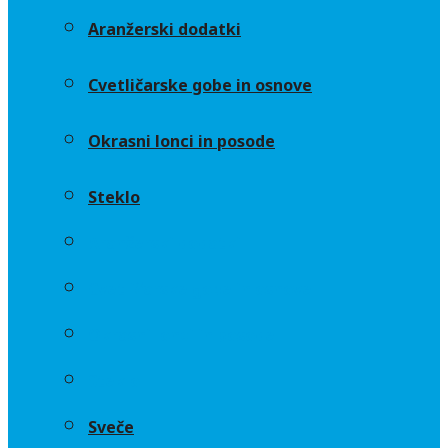
Aranžerski dodatki
Cvetličarske gobe in osnove
Okrasni lonci in posode
Steklo
Aranžerski dodatki
Cvetličarske gobe in osnove
Okrasni lonci in posode
Steklo
Sveče