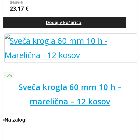
24,39
€
23,17
€
Izvirna
Trenutna
cena
cena
je
je:
Dodaj v košarico
bila:
23,17 €.
24,39 €.
-5%
sveča krogla 60 mm 10 h –
marelična – 12 kosov
Na zalogi