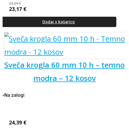
24,39
€
23,17
€
Izvirna
Trenutna
cena
cena
je
je:
Dodaj v košarico
bila:
23,17 €.
24,39 €.
sveča krogla 60 mm 10 h – temno
modra – 12 kosov
Na zalogi
24,39
€