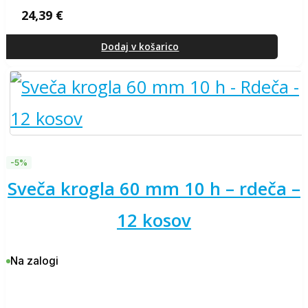
24,39
€
Dodaj v košarico
-5%
sveča krogla 60 mm 10 h – rdeča –
12 kosov
Na zalogi