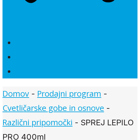
Novosti
Poročna dekoracija
Akcije
Domov
Prodajni program
-
-
Cvetličarske gobe in osnove
-
Različni pripomočki
-
SPREJ LEPILO
PRO 400ml