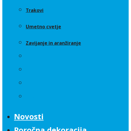
Trakovi
Umetno cvetje
Zavijanje in aranžiranje
Sveče
Trakovi
Umetno cvetje
Zavijanje in aranžiranje
Novosti
Poročna dekoracija