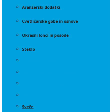
Aranžerski dodatki
Cvetličarske gobe in osnove
Okrasni lonci in posode
Steklo
Aranžerski dodatki
Cvetličarske gobe in osnove
Okrasni lonci in posode
Steklo
Sveče