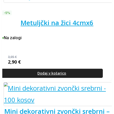
-5%
metuljčki na žici 4cmx6
Na zalogi
3,05
€
2,90
€
Izvirna
Trenutna
cena
cena
je
je:
Dodaj v košarico
bila:
2,90 €.
3,05 €.
mini dekorativni zvončki srebrni –