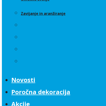
Zavijanje in aranžiranje
Sveče
Trakovi
Umetno cvetje
Zavijanje in aranžiranje
Novosti
Poročna dekoracija
Akcije