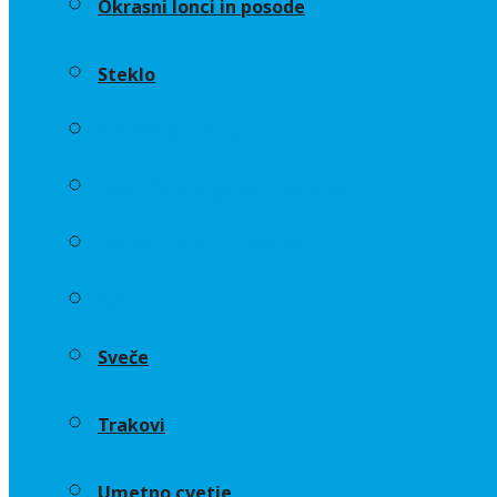
Okrasni lonci in posode
Steklo
Aranžerski dodatki
Cvetličarske gobe in osnove
Okrasni lonci in posode
Steklo
Sveče
Trakovi
Umetno cvetje