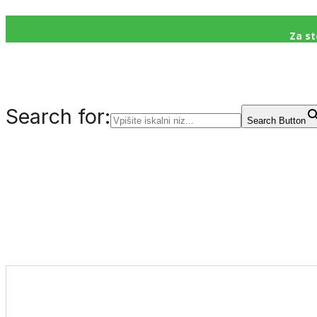
Za st
Search for:
Search Button