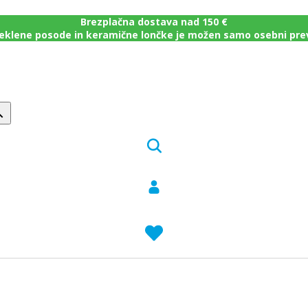
Brezplačna dostava nad 150 €
eklene posode in keramične lončke je možen samo osebni pr