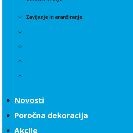
Zavijanje in aranžiranje
Sveče
Trakovi
Umetno cvetje
Zavijanje in aranžiranje
Novosti
Poročna dekoracija
Akcije