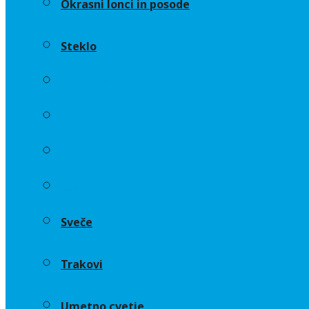
Okrasni lonci in posode
Steklo
Aranžerski dodatki
Cvetličarske gobe in osnove
Okrasni lonci in posode
Steklo
Sveče
Trakovi
Umetno cvetje