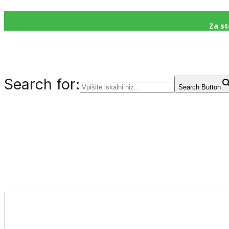
Za st
Search for:
Search Button