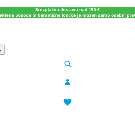
Brezplačna dostava nad 150 €
eklene posode in keramične lončke je možen samo osebni pr