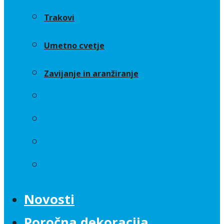
Trakovi
Umetno cvetje
Zavijanje in aranžiranje
Sveče
Trakovi
Umetno cvetje
Zavijanje in aranžiranje
Novosti
Poročna dekoracija