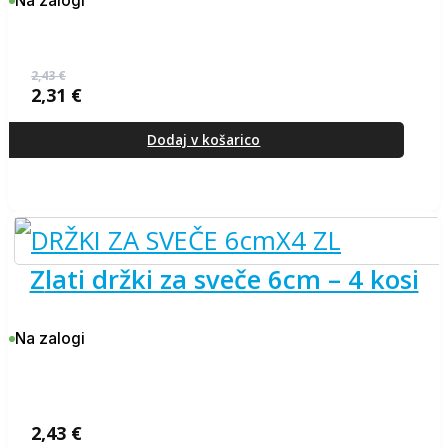
Na zalogi
2,43
€
2,31
€
Izvirna
Trenutna
cena
cena
je
je:
Dodaj v košarico
bila:
2,31 €.
2,43 €.
zlati držki za sveče 6cm – 4 kosi
Na zalogi
2,43
€