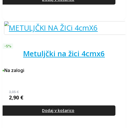
bila:
13,91 €.
14,64 €.
-5%
metuljčki na žici 4cmx6
Na zalogi
3,05
€
2,90
€
Izvirna
Trenutna
cena
cena
je
je:
Dodaj v košarico
bila:
2,90 €.
3,05 €.