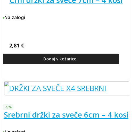
črni držki za sveče 7cm – 4 kosi
Na zalogi
2,81
€
Dodaj v košarico
-5%
srebrni držki za sveče 6cm – 4 kosi