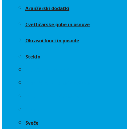
Aranžerski dodatki
Cvetličarske gobe in osnove
Okrasni lonci in posode
Steklo
Aranžerski dodatki
Cvetličarske gobe in osnove
Okrasni lonci in posode
Steklo
Sveče