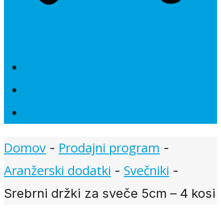
Novosti
Poročna dekoracija
Akcije
Domov
Prodajni program
-
-
Aranžerski dodatki
Svečniki
-
-
Srebrni držki za sveče 5cm – 4 kosi