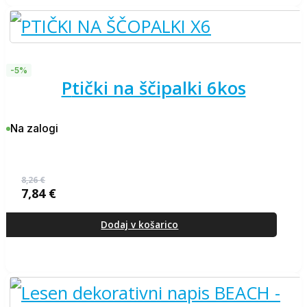
-5%
ptički na ščipalki 6kos
Na zalogi
8,26
€
7,84
€
Izvirna
Trenutna
cena
cena
je
je:
Dodaj v košarico
bila:
7,84 €.
8,26 €.