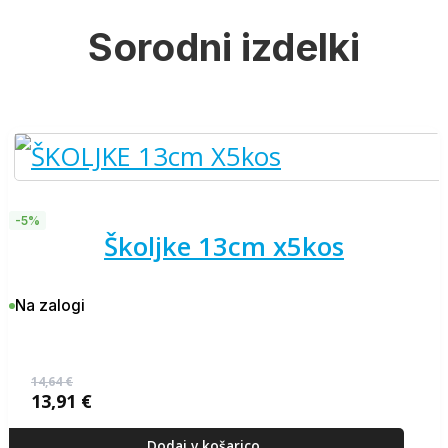
Sorodni izdelki
-5%
školjke 13cm x5kos
Na zalogi
14,64
€
13,91
€
Izvirna
Trenutna
cena
cena
je
je:
Dodaj v košarico