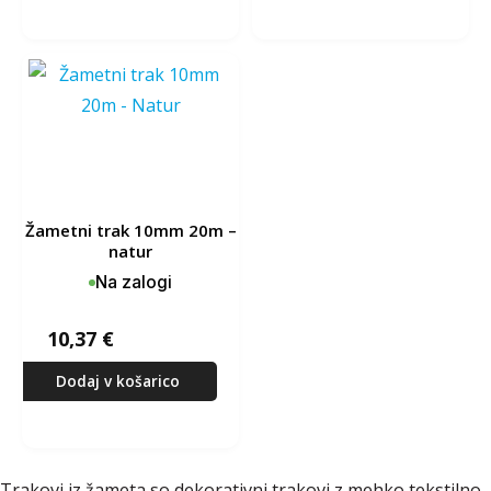
žametni trak 10mm 20m –
natur
Na zalogi
10,37
€
Dodaj v košarico
Trakovi iz žameta so dekorativni trakovi z mehko tekstilno