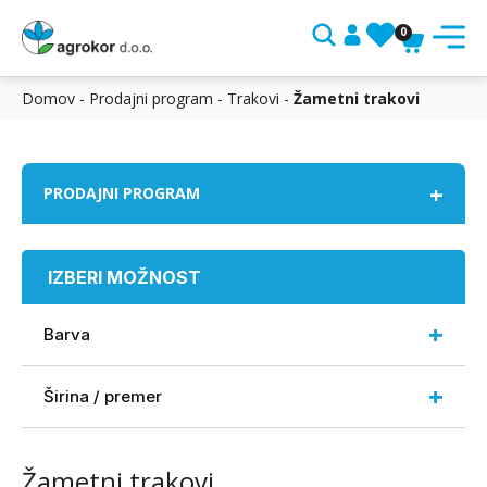
0
Sear
Search
Domov
-
Prodajni program
-
Trakovi
-
Žametni trakovi
for:
+
PRODAJNI PROGRAM
IZBERI MOŽNOST
+
Barva
+
Širina / premer
Žametni trakovi