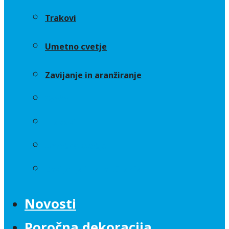
Trakovi
Umetno cvetje
Zavijanje in aranžiranje
Sveče
Trakovi
Umetno cvetje
Zavijanje in aranžiranje
Novosti
Poročna dekoracija