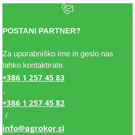
12X
količina
POSTANI PARTNER?
Za uporabniško ime in geslo nas
lahko kontaktirate.
+386 1 257 45 83
,
+386 1 257 45 82
/
info@agrokor.si