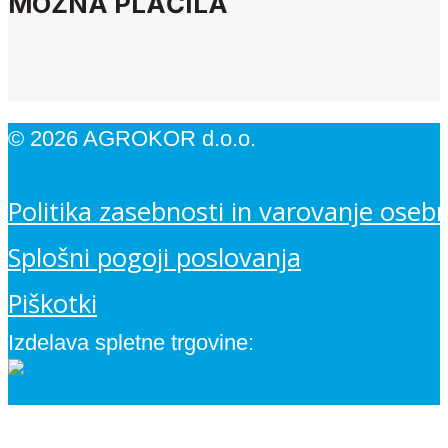
MOŽNA PLAČILA
© 2026 AGROKOR d.o.o.
Politika zasebnosti in varovanje oseb
Splošni pogoji poslovanja
Piškotki
Izdelava spletne trgovine: