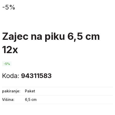
-
5%
zajec na piku 6,5 cm
12x
-5%
Koda:
94311583
pakiranje
Paket
Višina
6,5 cm