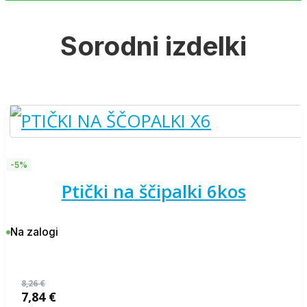
Sorodni izdelki
-5%
ptički na ščipalki 6kos
Na zalogi
8,26
€
7,84
€