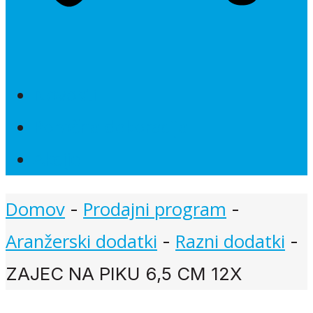
Novosti
Poročna dekoracija
Akcije
Domov
Prodajni program
-
-
Aranžerski dodatki
Razni dodatki
-
-
ZAJEC NA PIKU 6,5 CM 12X