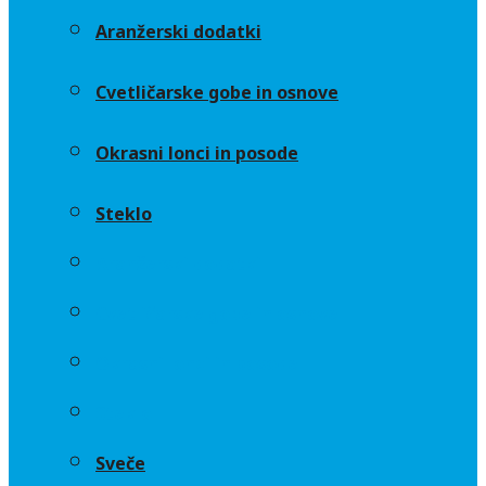
Aranžerski dodatki
Cvetličarske gobe in osnove
Okrasni lonci in posode
Steklo
Aranžerski dodatki
Cvetličarske gobe in osnove
Okrasni lonci in posode
Steklo
Sveče