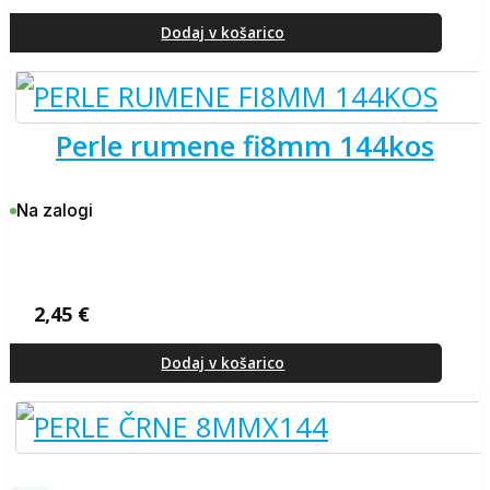
Izvirna
Trenutna
cena
cena
je
je:
Dodaj v košarico
bila:
7,84 €.
8,26 €.
perle rumene fi8mm 144kos
Na zalogi
2,45
€
Dodaj v košarico