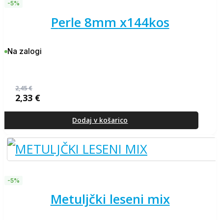
-5%
perle 8mm x144kos
Na zalogi
2,45
€
2,33
€
Izvirna
Trenutna
cena
cena
je
je:
Dodaj v košarico
bila:
2,33 €.
2,45 €.
-5%
metuljčki leseni mix