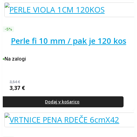
-5%
perle fi 10 mm / pak je 120 kos
Na zalogi
3,54
€
3,37
€
Izvirna
Trenutna
cena
cena
je
je:
Dodaj v košarico
bila:
3,37 €.
3,54 €.