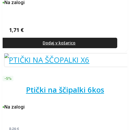
Na zalogi
1,71
€
Dodaj v košarico
-5%
ptički na ščipalki 6kos
Na zalogi
8,26
€