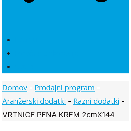
Novosti
Poročna dekoracija
Akcije
Domov
Prodajni program
-
-
Aranžerski dodatki
Razni dodatki
-
-
VRTNICE PENA KREM 2cmX144