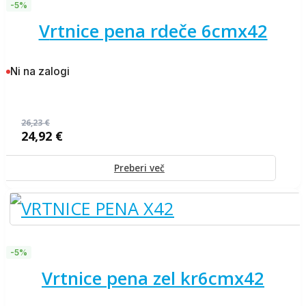
-5%
vrtnice pena rdeče 6cmx42
Ni na zalogi
26,23
€
24,92
€
Izvirna
Trenutna
cena
cena
je
je:
Preberi več
bila:
24,92 €.
26,23 €.
-5%
vrtnice pena zel kr6cmx42