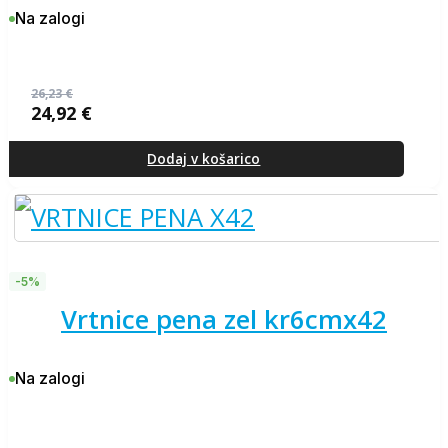
Na zalogi
26,23
€
24,92
€
Izvirna
Trenutna
cena
cena
je
je:
Dodaj v košarico
bila:
24,92 €.
26,23 €.
-5%
vrtnice pena zel kr6cmx42
Na zalogi