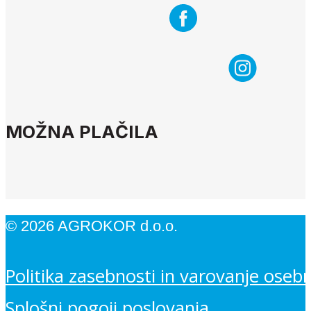
MOŽNA PLAČILA
© 2026 AGROKOR d.o.o.
Politika zasebnosti in varovanje oseb
Splošni pogoji poslovanja