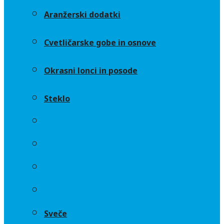
Aranžerski dodatki
Cvetličarske gobe in osnove
Okrasni lonci in posode
Steklo
Aranžerski dodatki
Cvetličarske gobe in osnove
Okrasni lonci in posode
Steklo
Sveče