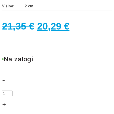
Višina
2 cm
Izvirna
Trenutna
21,35
€
20,29
€
cena
cena
je
je:
Na zalogi
bila:
20,29 €.
21,35 €.
-
VRTNICE
PENA
+