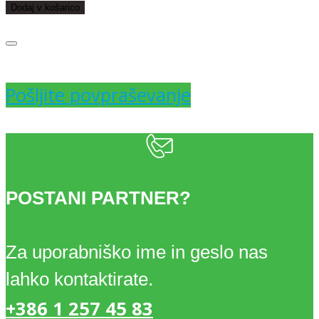
KREM
Dodaj v košarico
2cmX144
količina
Pošljite povpraševanje
POSTANI PARTNER?
Za uporabniško ime in geslo nas
lahko kontaktirate.
+386 1 257 45 83