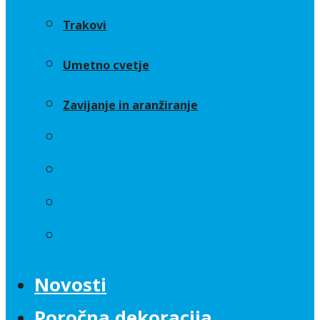
Trakovi
Umetno cvetje
Zavijanje in aranžiranje
Sveče
Trakovi
Umetno cvetje
Zavijanje in aranžiranje
Novosti
Poročna dekoracija