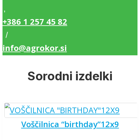
,
+386 1 257 45 82
/
info@agrokor.si
Sorodni izdelki
voščilnica “birthday”12x9