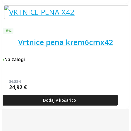
26,23 €.
-5%
vrtnice pena krem6cmx42
Na zalogi
26,23
€
24,92
€
Izvirna
Trenutna
cena
cena
je
je:
Dodaj v košarico
bila:
24,92 €.
26,23 €.