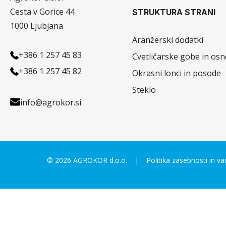
Cesta v Gorice 44
STRUKTURA STRANI
1000 Ljubjana
Aranžerski dodatki
+386 1 257 45 83
Cvetličarske gobe in os
+386 1 257 45 82
Okrasni lonci in posode
Steklo
info@agrokor.si
© 2026 AGROKOR d.o.o.
Politika zasebnosti in 