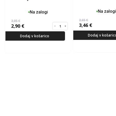
Na zalogi
Na zalogi
3,65
€
3,05
€
3,46
€
2,90
€
−
+
Dodaj v košaric
Dodaj v košarico