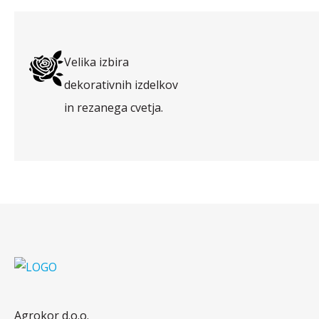
Velika izbira
dekorativnih izdelkov
in rezanega cvetja.
Agrokor d.o.o.