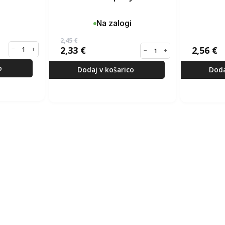
Na zalogi
2,45
€
2,33
€
2,56
€
−
+
−
+
o
Dodaj v košarico
Doda