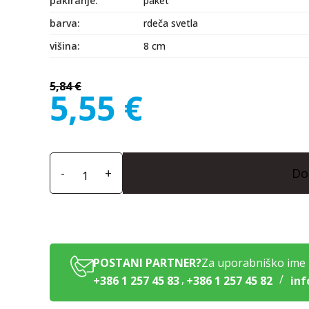
pakiranje
paket
barva
rdeča svetla
višina
8 cm
5,84
€
5,55
€
-
+
Do
POSTANI PARTNER?
Za uporabniško ime i
,
/
+386 1 257 45 83
+386 1 257 45 82
inf