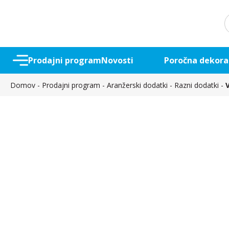
S
f
Prodajni program
Novosti
Poročna dekora
Domov
-
Prodajni program
-
Aranžerski dodatki
-
Razni dodatki
-