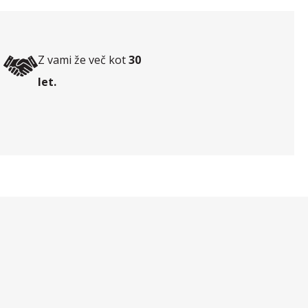
Z vami že več kot
30
let.