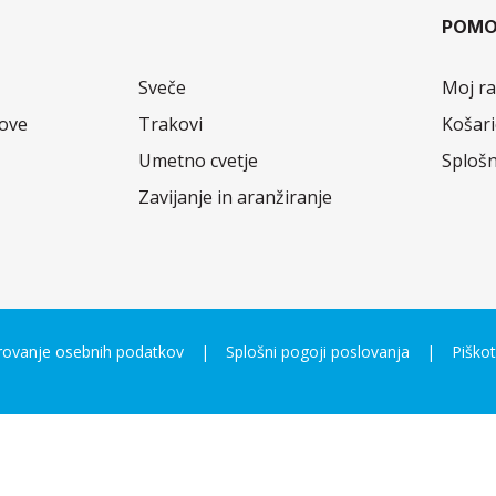
POMO
Sveče
Moj r
nove
Trakovi
Košari
Umetno cvetje
Splošn
Zavijanje in aranžiranje
varovanje osebnih podatkov
Splošni pogoji poslovanja
Piškot