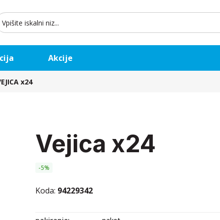
earch
or:
cija
Akcije
VEJICA x24
vejica x24
-5%
Koda:
94229342