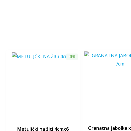
-5%
granatna jabolka 
metuljčki na žici 4cmx6