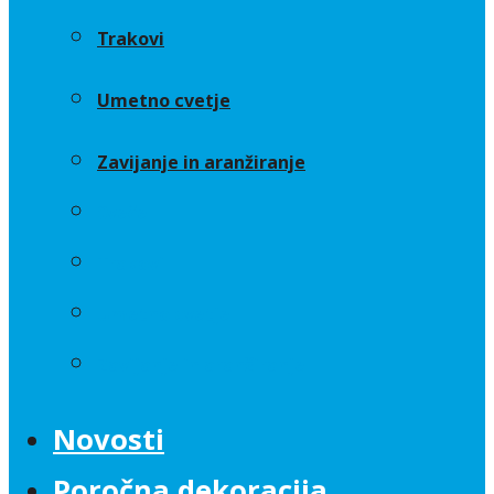
Trakovi
Umetno cvetje
Zavijanje in aranžiranje
Sveče
Trakovi
Umetno cvetje
Zavijanje in aranžiranje
Novosti
Poročna dekoracija