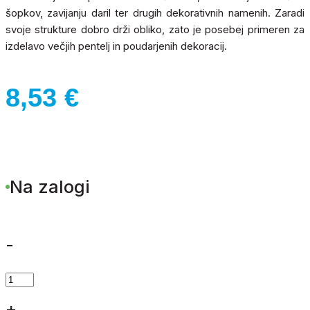
šopkov, zavijanju daril ter drugih dekorativnih namenih. Zaradi
svoje strukture dobro drži obliko, zato je posebej primeren za
izdelavo večjih pentelj in poudarjenih dekoracij.
8,53
€
Na zalogi
-
TRAK
TAFT
+