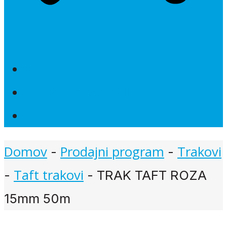
Novosti
Poročna dekoracija
Akcije
Domov
Prodajni program
Trakovi
-
-
Taft trakovi
-
-
TRAK TAFT ROZA
15mm 50m