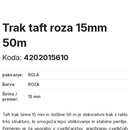
trak taft roza 15mm
50m
Koda:
4202015610
pakiranje
ROLA
Barva
ROZA
Širina /
15 mm
premer
Taft trak širine 15 mm in dolžine 50 m je dekorativni trak z rahlo
tršo strukturo, ki omogoča lepo oblikovanje in stabilne pentlje.
Primeren je za uporabo v cvetličarstvu, aranžiranju cvetličnih