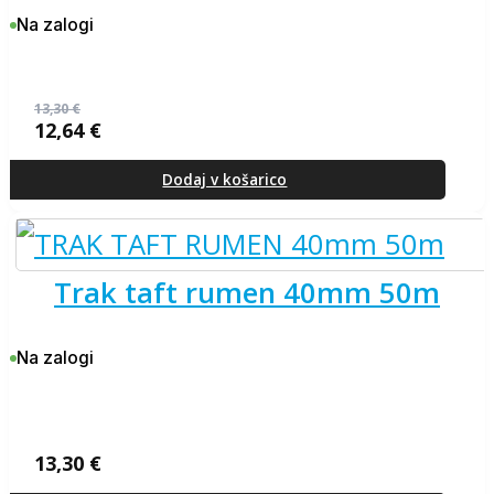
Na zalogi
13,30
€
12,64
€
Izvirna
Trenutna
cena
cena
je
je:
Dodaj v košarico
bila:
12,64 €.
13,30 €.
trak taft rumen 40mm 50m
Na zalogi
13,30
€