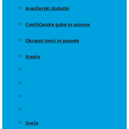
Aranžerski dodatki
Cvetličarske gobe in osnove
Okrasni lonci in posode
Steklo
Aranžerski dodatki
Cvetličarske gobe in osnove
Okrasni lonci in posode
Steklo
Sveče