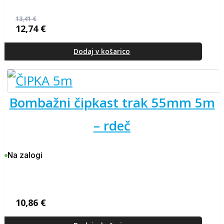
13,41
€
12,74
€
Izvirna
Trenutna
cena
cena
je
je:
Dodaj v košarico
bila:
12,74 €.
13,41 €.
bombažni čipkast trak 55mm 5m
– rdeč
Na zalogi
10,86
€