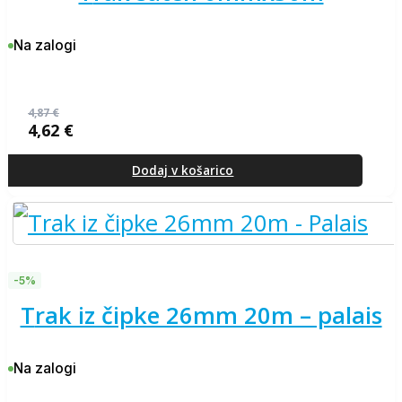
Na zalogi
4,87
€
4,62
€
Izvirna
Trenutna
cena
cena
je
je:
Dodaj v košarico
bila:
4,62 €.
4,87 €.
-5%
trak iz čipke 26mm 20m – palais
Na zalogi