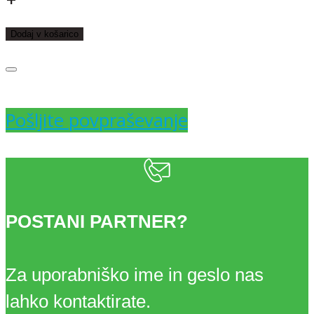
ROZA
Dodaj v košarico
15mm
50m
Pošljite povpraševanje
količina
POSTANI PARTNER?
Za uporabniško ime in geslo nas
lahko kontaktirate.