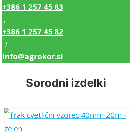
+386 1 257 45 83
,
+386 1 257 45 82
/
info@agrokor.si
Sorodni izdelki