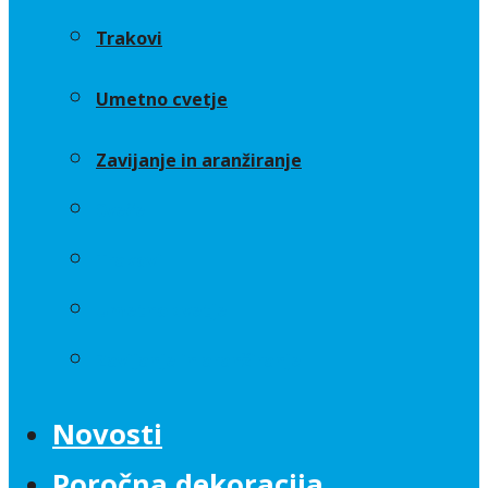
Trakovi
Umetno cvetje
Zavijanje in aranžiranje
Sveče
Trakovi
Umetno cvetje
Zavijanje in aranžiranje
Novosti
Poročna dekoracija