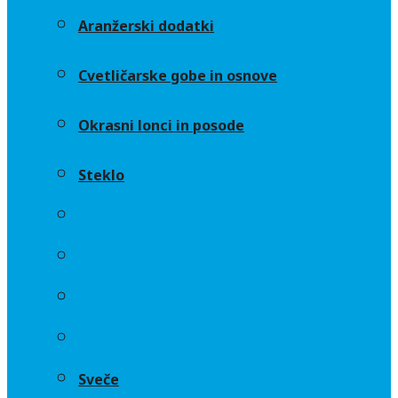
Aranžerski dodatki
Cvetličarske gobe in osnove
Okrasni lonci in posode
Steklo
Aranžerski dodatki
Cvetličarske gobe in osnove
Okrasni lonci in posode
Steklo
Sveče