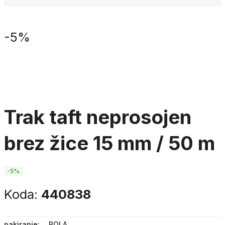
-
5%
trak taft neprosojen
brez žice 15 mm / 50 m
-5%
Koda:
440838
pakiranje
ROLA