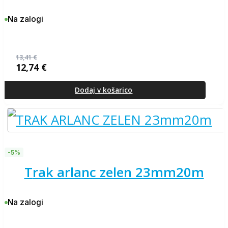
Na zalogi
13,41
€
12,74
€
Izvirna
Trenutna
cena
cena
je
je:
Dodaj v košarico
bila:
12,74 €.
13,41 €.
-5%
trak arlanc zelen 23mm20m
Na zalogi