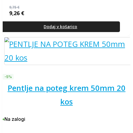
9,75
€
9,26
€
Izvirna
Trenutna
cena
cena
je
je:
Dodaj v košarico
bila:
9,26 €.
9,75 €.
-5%
pentlje na poteg krem 50mm 20
kos
Na zalogi