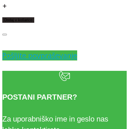
TAFT
+
NEPROSOJEN
Dodaj v košarico
BREZ
ŽICE
Pošljite povpraševanje
15
mm
/
POSTANI PARTNER?
50
m
Za uporabniško ime in geslo nas
količina