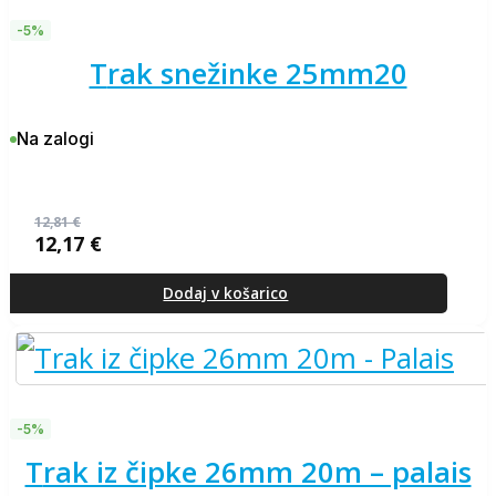
-5%
trak snežinke 25mm20
Na zalogi
12,81
€
12,17
€
Izvirna
Trenutna
cena
cena
je
je:
Dodaj v košarico
bila:
12,17 €.
12,81 €.
-5%
trak iz čipke 26mm 20m – palais