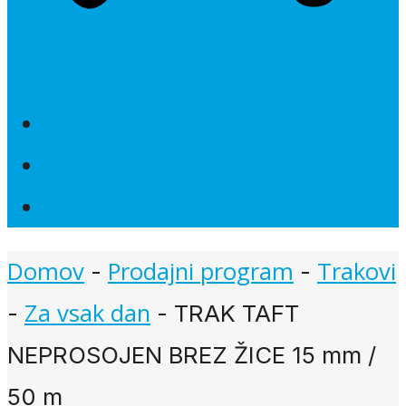
Novosti
Poročna dekoracija
Akcije
Domov
Prodajni program
Trakovi
-
-
Za vsak dan
-
-
TRAK TAFT
NEPROSOJEN BREZ ŽICE 15 mm /
50 m