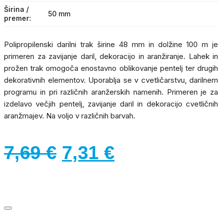
Širina /
50 mm
premer
Polipropilenski darilni trak širine 48 mm in dolžine 100 m je
primeren za zavijanje daril, dekoracijo in aranžiranje. Lahek in
prožen trak omogoča enostavno oblikovanje pentelj ter drugih
dekorativnih elementov. Uporablja se v cvetličarstvu, darilnem
programu in pri različnih aranžerskih namenih. Primeren je za
izdelavo večjih pentelj, zavijanje daril in dekoracijo cvetličnih
aranžmajev. Na voljo v različnih barvah.
Izvirna
Trenutna
7,69
€
7,31
€
cena
cena
je
je:
bila:
7,31 €.