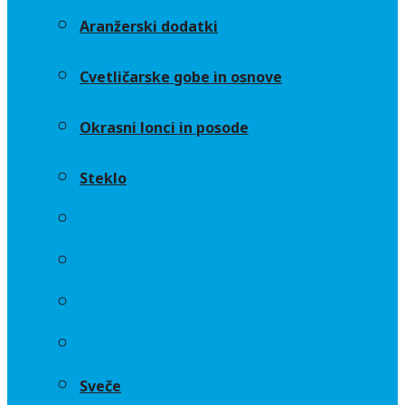
Aranžerski dodatki
Cvetličarske gobe in osnove
Okrasni lonci in posode
Steklo
Aranžerski dodatki
Cvetličarske gobe in osnove
Okrasni lonci in posode
Steklo
Sveče