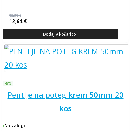
13,30
€
12,64
€
Izvirna
Trenutna
cena
cena
je
je:
Dodaj v košarico
bila:
12,64 €.
13,30 €.
-5%
pentlje na poteg krem 50mm 20
kos
Na zalogi