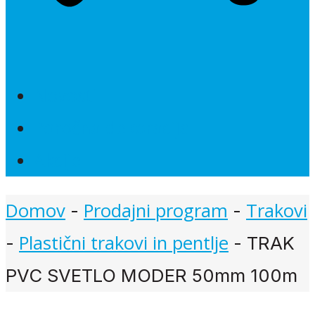
Novosti
Poročna dekoracija
Akcije
Domov
Prodajni program
Trakovi
-
-
Plastični trakovi in pentlje
-
-
TRAK
PVC SVETLO MODER 50mm 100m