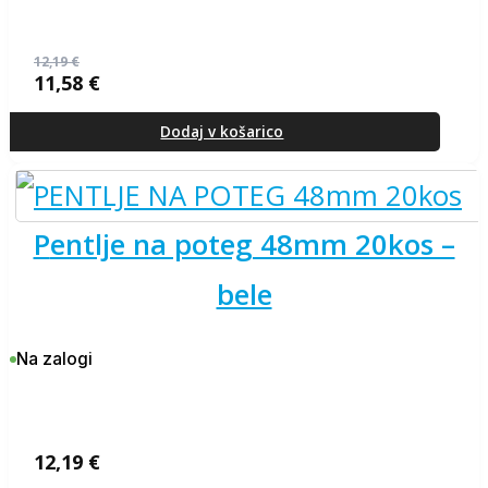
12,19
€
11,58
€
Izvirna
Trenutna
cena
cena
je
je:
Dodaj v košarico
bila:
11,58 €.
12,19 €.
pentlje na poteg 48mm 20kos –
bele
Na zalogi
12,19
€