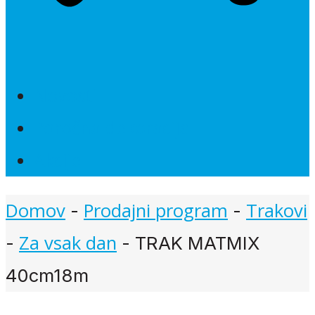
Novosti
Poročna dekoracija
Akcije
Domov
Prodajni program
Trakovi
-
-
Za vsak dan
-
-
TRAK MATMIX
40cm18m