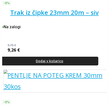
-5%
trak iz čipke 23mm 20m – siv
Na zalogi
9,75
€
9,26
€
Izvirna
Trenutna
cena
cena
je
je:
Dodaj v košarico
bila:
9,26 €.
9,75 €.
-5%