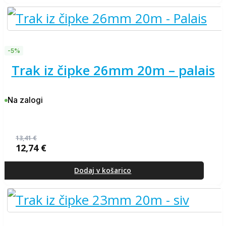
4,87 €.
-5%
trak iz čipke 26mm 20m – palais
Na zalogi
13,41
€
12,74
€
Izvirna
Trenutna
cena
cena
je
je:
Dodaj v košarico
bila:
12,74 €.
13,41 €.