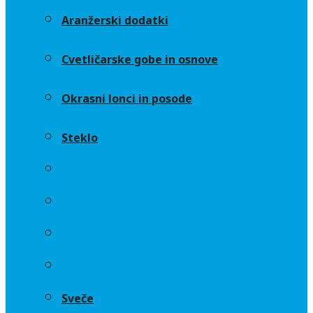
Aranžerski dodatki
Cvetličarske gobe in osnove
Okrasni lonci in posode
Steklo
Aranžerski dodatki
Cvetličarske gobe in osnove
Okrasni lonci in posode
Steklo
Sveče