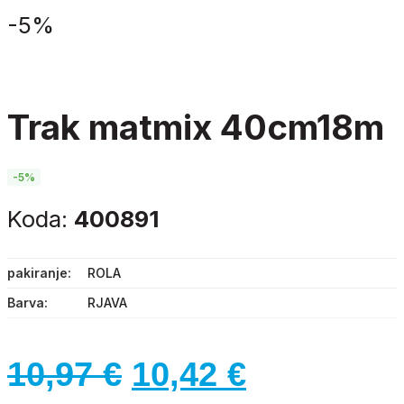
-
5%
trak matmix 40cm18m
-5%
Koda:
400891
pakiranje
ROLA
Barva
RJAVA
Izvirna
Trenutna
10,97
€
10,42
€