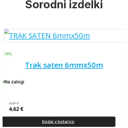
Sorodni izdelki
-5%
trak saten 6mmx50m
Na zalogi
4,87
€
4,62
€
Izvirna
Trenutna
cena
cena
je
je:
Dodaj v košarico
bila:
4,62 €.