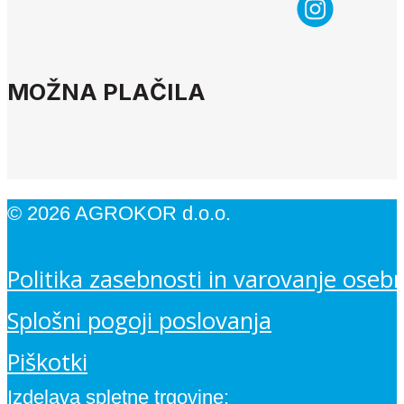
MOŽNA PLAČILA
© 2026 AGROKOR d.o.o.
Politika zasebnosti in varovanje oseb
Splošni pogoji poslovanja
Piškotki
Izdelava spletne trgovine: