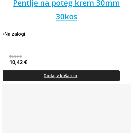
pentlje na poteg krem 30mm
30kos
Na zalogi
10,97
€
10,42
€
Izvirna
Trenutna
cena
cena
je
je:
Dodaj v košarico
bila:
10,42 €.
10,97 €.