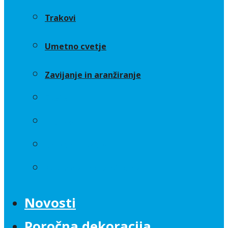
Trakovi
Umetno cvetje
Zavijanje in aranžiranje
Sveče
Trakovi
Umetno cvetje
Zavijanje in aranžiranje
Novosti
Poročna dekoracija