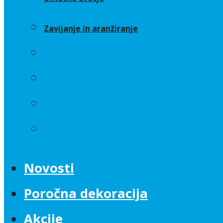
Zavijanje in aranžiranje
Sveče
Trakovi
Umetno cvetje
Zavijanje in aranžiranje
Novosti
Poročna dekoracija
Akcije