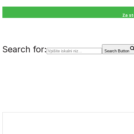
Za st
Search for:
Search Button