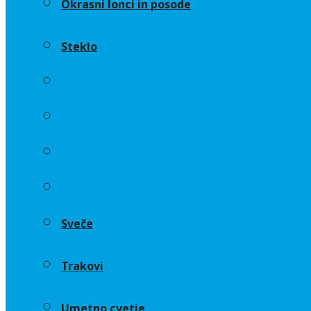
Okrasni lonci in posode
Steklo
Aranžerski dodatki
Cvetličarske gobe in osnove
Okrasni lonci in posode
Steklo
Sveče
Trakovi
Umetno cvetje