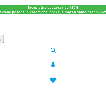
Brezplačna dostava nad 150 €
eklene posode in keramične lončke je možen samo osebni pr