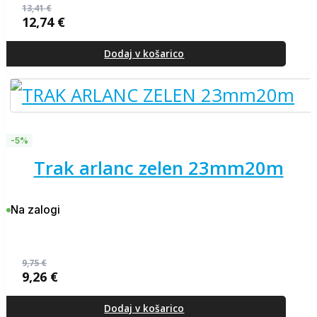
13,41
€
12,74
€
Izvirna
Trenutna
cena
cena
je
je:
Dodaj v košarico
bila:
12,74 €.
13,41 €.
-5%
trak arlanc zelen 23mm20m
Na zalogi
9,75
€
9,26
€
Izvirna
Trenutna
cena
cena
je
je:
Dodaj v košarico
bila:
9,26 €.