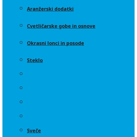
Aranžerski dodatki
Cvetličarske gobe in osnove
Okrasni lonci in posode
Steklo
Aranžerski dodatki
Cvetličarske gobe in osnove
Okrasni lonci in posode
Steklo
Sveče