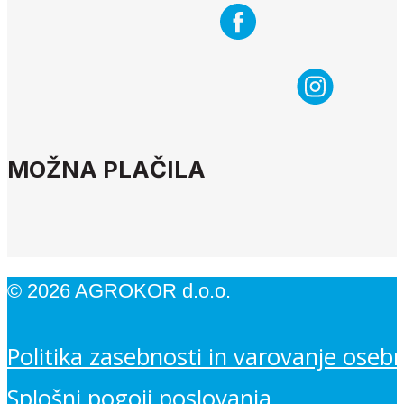
MOŽNA PLAČILA
© 2026 AGROKOR d.o.o.
Politika zasebnosti in varovanje oseb
Splošni pogoji poslovanja