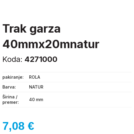
trak garza
40mmx20mnatur
Koda:
4271000
pakiranje
ROLA
Barva
NATUR
Širina /
40 mm
premer
7,08
€