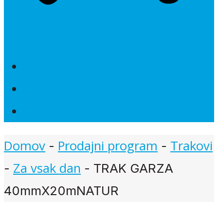
Novosti
Poročna dekoracija
Akcije
Domov
Prodajni program
Trakovi
-
-
Za vsak dan
-
-
TRAK GARZA
40mmX20mNATUR