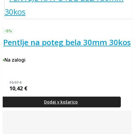
-5%
pentlje na poteg bela 30mm 30kos
Na zalogi
10,97
€
10,42
€
Izvirna
Trenutna
cena
cena
je
je:
Dodaj v košarico
bila:
10,42 €.
10,97 €.