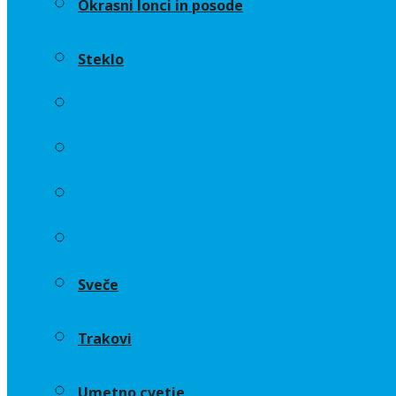
Okrasni lonci in posode
Steklo
Aranžerski dodatki
Cvetličarske gobe in osnove
Okrasni lonci in posode
Steklo
Sveče
Trakovi
Umetno cvetje