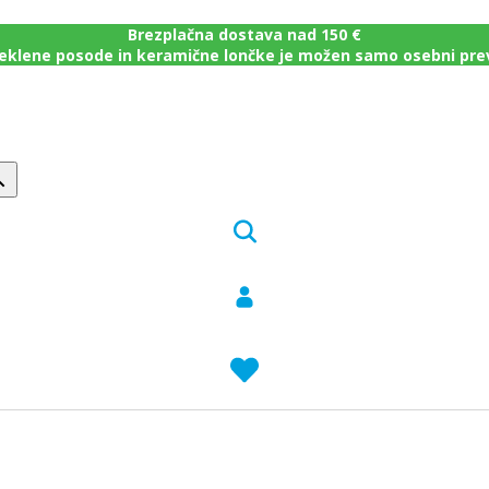
Brezplačna dostava nad 150 €
eklene posode in keramične lončke je možen samo osebni pr