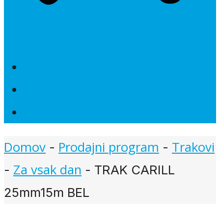
Novosti
Poročna dekoracija
Akcije
Domov
Prodajni program
Trakovi
-
-
Za vsak dan
-
-
TRAK CARILL
25mm15m BEL