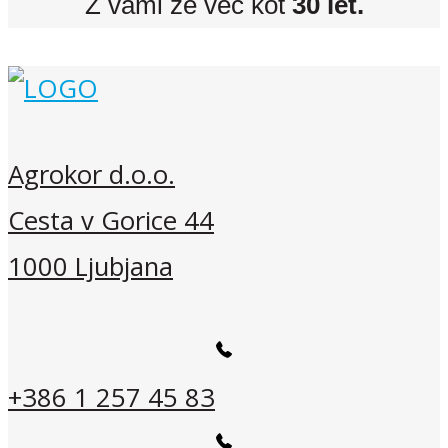
Z vami že več kot
30 let.
Agrokor d.o.o.
Cesta v Gorice 44
1000 Ljubjana
+386 1 257 45 83