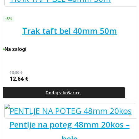
-5%
trak taft bel 40mm 50m
Na zalogi
13,30
€
12,64
€
Izvirna
Trenutna
cena
cena
je
je:
Dodaj v košarico
bila:
12,64 €.
13,30 €.
pentlje na poteg 48mm 20kos –
bele