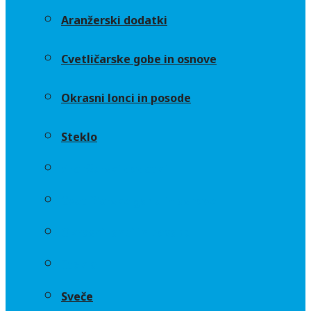
Aranžerski dodatki
Cvetličarske gobe in osnove
Okrasni lonci in posode
Steklo
Aranžerski dodatki
Cvetličarske gobe in osnove
Okrasni lonci in posode
Steklo
Sveče