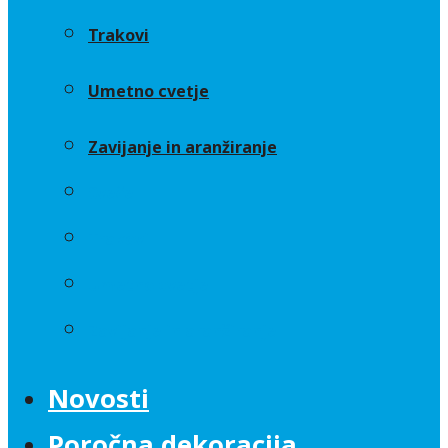
Trakovi
Umetno cvetje
Zavijanje in aranžiranje
Sveče
Trakovi
Umetno cvetje
Zavijanje in aranžiranje
Novosti
Poročna dekoracija