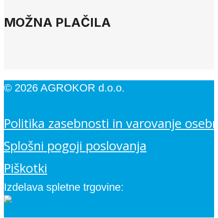
MOŽNA PLAČILA
© 2026 AGROKOR d.o.o.
Politika zasebnosti in varovanje oseb
Splošni pogoji poslovanja
Piškotki
Izdelava spletne trgovine: