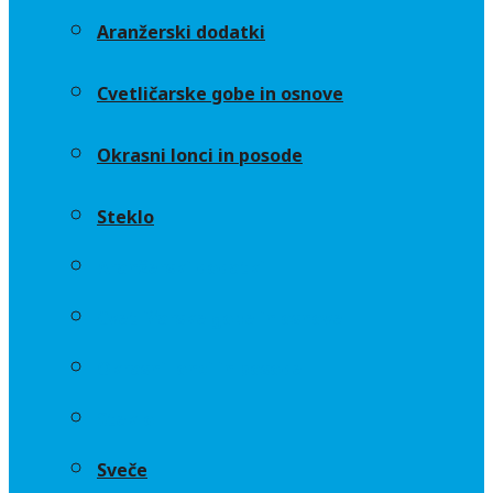
Aranžerski dodatki
Cvetličarske gobe in osnove
Okrasni lonci in posode
Steklo
Aranžerski dodatki
Cvetličarske gobe in osnove
Okrasni lonci in posode
Steklo
Sveče