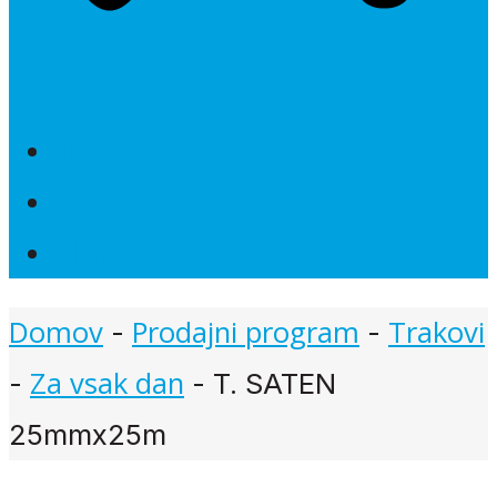
Novosti
Poročna dekoracija
Akcije
Domov
Prodajni program
Trakovi
-
-
Za vsak dan
-
-
T. SATEN
25mmx25m