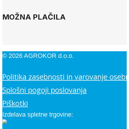
MOŽNA PLAČILA
© 2026 AGROKOR d.o.o.
Politika zasebnosti in varovanje oseb
Splošni pogoji poslovanja
Piškotki
Izdelava spletne trgovine: