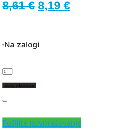
Izvirna
Trenutna
8,61
€
8,19
€
cena
cena
je
je:
Na zalogi
bila:
8,19 €.
8,61 €.
T.
SATEN
Dodaj v košarico
25mmx25m
količina
Pošljite povpraševanje