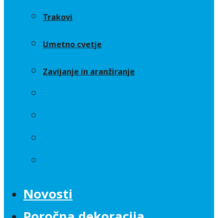
Trakovi
Umetno cvetje
Zavijanje in aranžiranje
Sveče
Trakovi
Umetno cvetje
Zavijanje in aranžiranje
Novosti
Poročna dekoracija