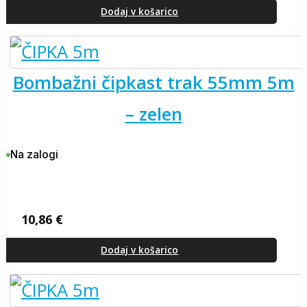
Dodaj v košarico
bombažni čipkast trak 55mm 5m
– zelen
Na zalogi
10,86
€
Dodaj v košarico