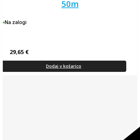
50m
Na zalogi
29,65
€
Dodaj v košarico