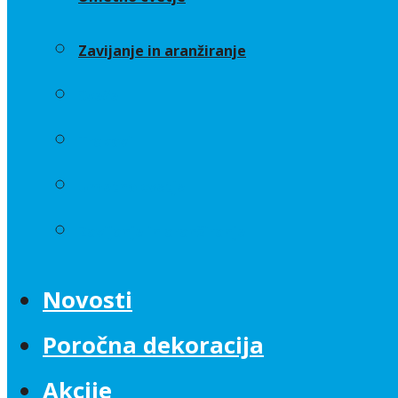
Zavijanje in aranžiranje
Sveče
Trakovi
Umetno cvetje
Zavijanje in aranžiranje
Novosti
Poročna dekoracija
Akcije