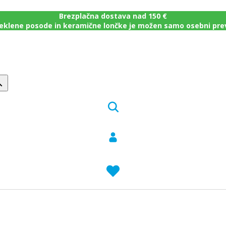
Brezplačna dostava nad 150 €
eklene posode in keramične lončke je možen samo osebni pr