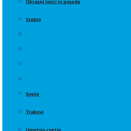
Okrasni lonci in posode
Steklo
Aranžerski dodatki
Cvetličarske gobe in osnove
Okrasni lonci in posode
Steklo
Sveče
Trakovi
Umetno cvetje