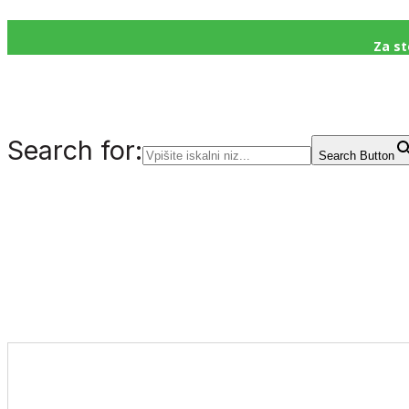
Za st
Search for:
Search Button