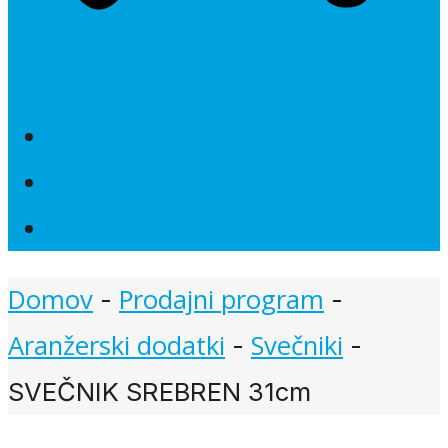
Novosti
Poročna dekoracija
Akcije
Domov
Prodajni program
-
-
Aranžerski dodatki
Svečniki
-
-
SVEČNIK SREBREN 31cm