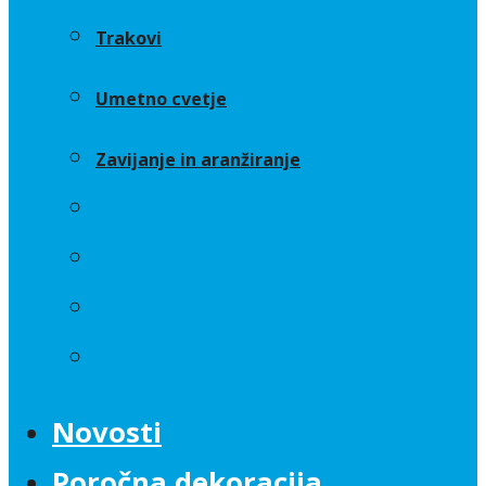
Trakovi
Umetno cvetje
Zavijanje in aranžiranje
Sveče
Trakovi
Umetno cvetje
Zavijanje in aranžiranje
Novosti
Poročna dekoracija