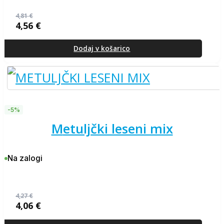
4,81
€
4,56
€
Izvirna
Trenutna
cena
cena
je
je:
Dodaj v košarico
bila:
4,56 €.
4,81 €.
-5%
metuljčki leseni mix
Na zalogi
4,27
€
4,06
€
Izvirna
Trenutna
cena
cena