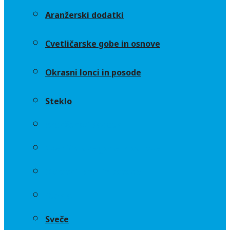
Aranžerski dodatki
Cvetličarske gobe in osnove
Okrasni lonci in posode
Steklo
Aranžerski dodatki
Cvetličarske gobe in osnove
Okrasni lonci in posode
Steklo
Sveče