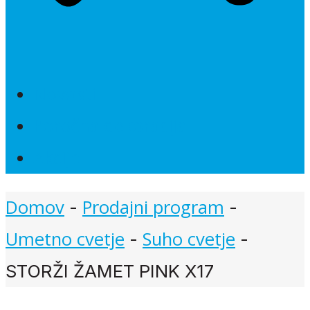
Novosti
Poročna dekoracija
Akcije
Domov
Prodajni program
-
-
Umetno cvetje
Suho cvetje
-
-
STORŽI ŽAMET PINK X17