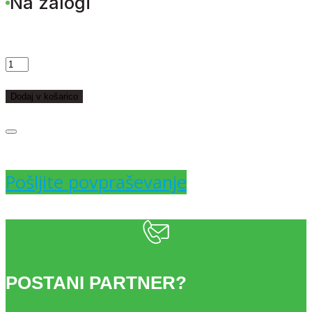
Na zalogi
STORŽI
ŽAMET
Dodaj v košarico
PINK
X17
Pošljite povpraševanje
količina
POSTANI PARTNER?