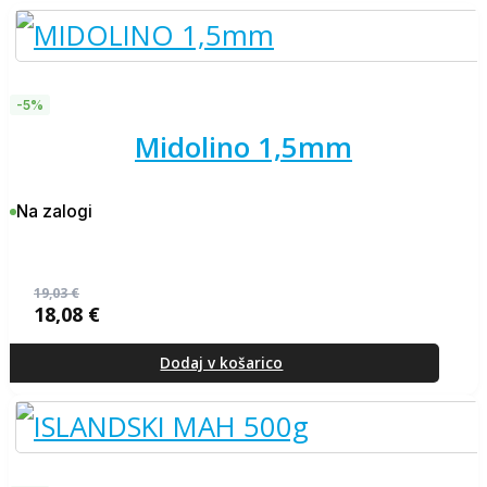
-5%
midolino 1,5mm
Na zalogi
19,03
€
18,08
€
Izvirna
Trenutna
cena
cena
je
je:
Dodaj v košarico
bila:
18,08 €.
19,03 €.