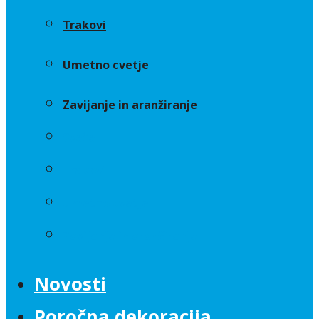
Trakovi
Umetno cvetje
Zavijanje in aranžiranje
Sveče
Trakovi
Umetno cvetje
Zavijanje in aranžiranje
Novosti
Poročna dekoracija