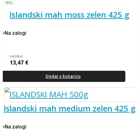
-5%
islandski mah moss zelen 425 g
Na zalogi
14,18
€
13,47
€
Izvirna
Trenutna
cena
cena
je
je:
Dodaj v košarico
bila:
13,47 €.
14,18 €.
islandski mah medium zelen 425 g
Na zalogi