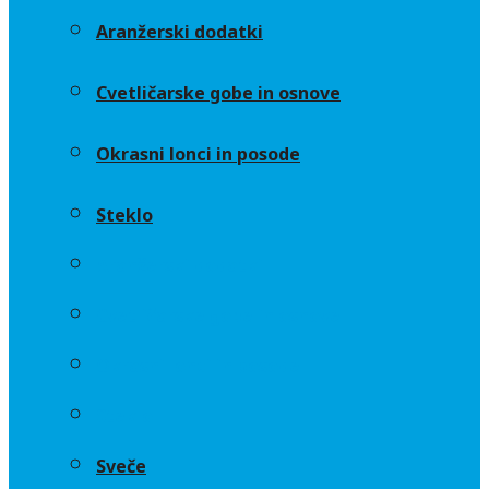
Aranžerski dodatki
Cvetličarske gobe in osnove
Okrasni lonci in posode
Steklo
Aranžerski dodatki
Cvetličarske gobe in osnove
Okrasni lonci in posode
Steklo
Sveče