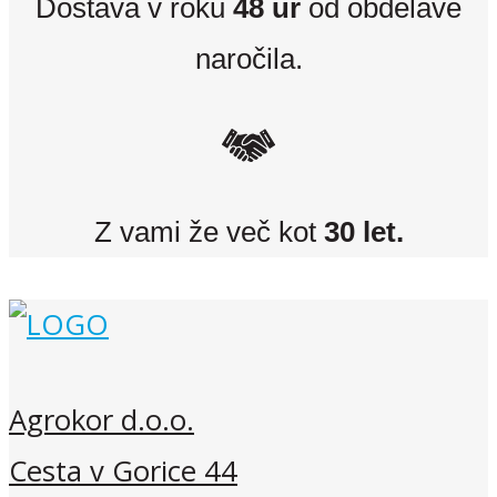
Dostava v roku
48 ur
od obdelave
naročila.
Z vami že več kot
30 let.
Agrokor d.o.o.
Cesta v Gorice 44