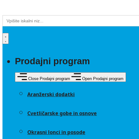
Search
for:
Prodajni program
Close Prodajni program
Open Prodajni program
Aranžerski dodatki
Cvetličarske gobe in osnove
Okrasni lonci in posode