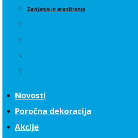
Zavijanje in aranžiranje
Sveče
Trakovi
Umetno cvetje
Zavijanje in aranžiranje
Novosti
Poročna dekoracija
Akcije