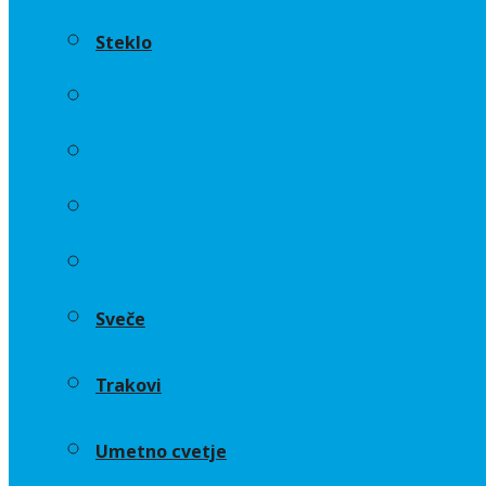
Steklo
Aranžerski dodatki
Cvetličarske gobe in osnove
Okrasni lonci in posode
Steklo
Sveče
Trakovi
Umetno cvetje