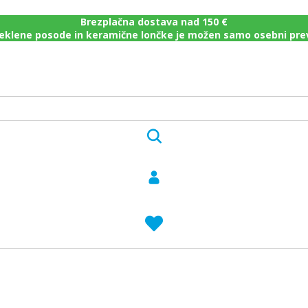
Brezplačna dostava nad 150 €
eklene posode in keramične lončke je možen samo osebni pr