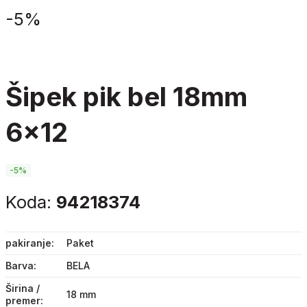
-
5%
šipek pik bel 18mm
6x12
-5%
Koda:
94218374
pakiranje
Paket
Barva
BELA
Širina /
18 mm
premer