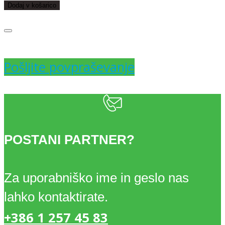
BEL
Dodaj v košarico
18mm
6X12
Pošljite povpraševanje
količina
POSTANI PARTNER?
Za uporabniško ime in geslo nas
lahko kontaktirate.
+386 1 257 45 83