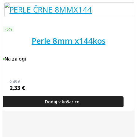
-5%
perle 8mm x144kos
Na zalogi
2,45
€
2,33
€
Izvirna
Trenutna
cena
cena
je
je:
Dodaj v košarico
bila:
2,33 €.
2,45 €.