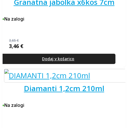
granatna jabolka x6kos 7cm
Na zalogi
3,65
€
3,46
€
Izvirna
Trenutna
cena
cena
je
je:
Dodaj v košarico
bila:
3,46 €.
3,65 €.
diamanti 1,2cm 210ml
Na zalogi