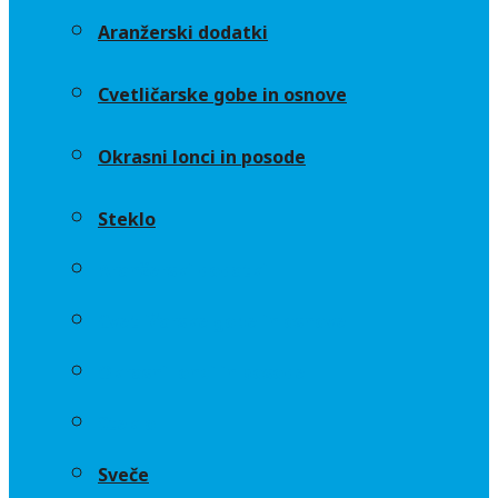
Aranžerski dodatki
Cvetličarske gobe in osnove
Okrasni lonci in posode
Steklo
Aranžerski dodatki
Cvetličarske gobe in osnove
Okrasni lonci in posode
Steklo
Sveče