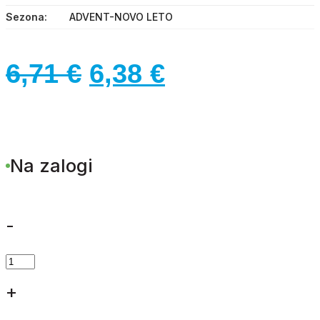
Sezona
ADVENT-NOVO LETO
Izvirna
Trenutna
6,71
€
6,38
€
cena
cena
je
je:
Na zalogi
bila:
6,38 €.
6,71 €.
-
ŠIPEK
PIK
+