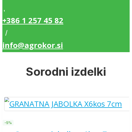
,
+386 1 257 45 82
/
info@agrokor.si
Sorodni izdelki
-5%