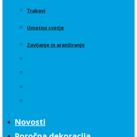
Trakovi
Umetno cvetje
Zavijanje in aranžiranje
Sveče
Trakovi
Umetno cvetje
Zavijanje in aranžiranje
Novosti
Poročna dekoracija