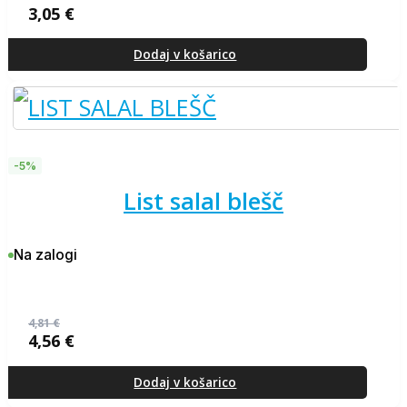
3,05
€
Dodaj v košarico
-5%
list salal blešč
Na zalogi
4,81
€
4,56
€
Izvirna
Trenutna
cena
cena
je
je:
Dodaj v košarico
bila:
4,56 €.
4,81 €.