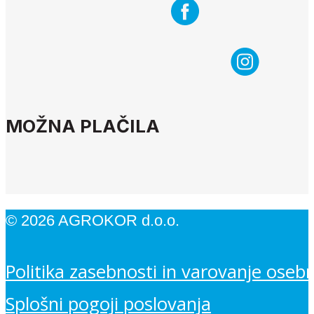
MOŽNA PLAČILA
© 2026 AGROKOR d.o.o.
Politika zasebnosti in varovanje oseb
Splošni pogoji poslovanja