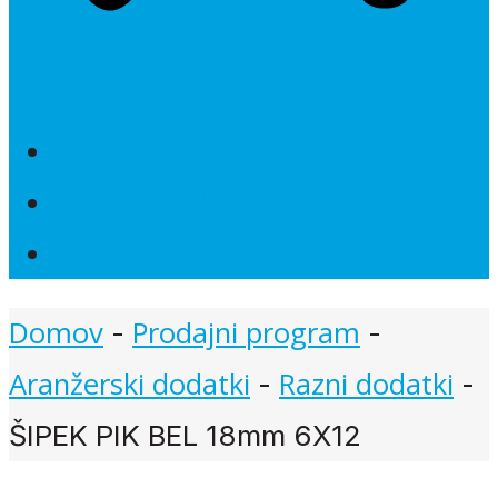
Novosti
Poročna dekoracija
Akcije
Domov
Prodajni program
-
-
Aranžerski dodatki
Razni dodatki
-
-
ŠIPEK PIK BEL 18mm 6X12