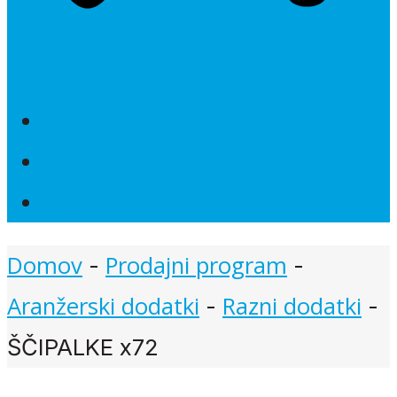
Novosti
Poročna dekoracija
Akcije
Domov
Prodajni program
-
-
Aranžerski dodatki
Razni dodatki
-
-
ŠČIPALKE x72