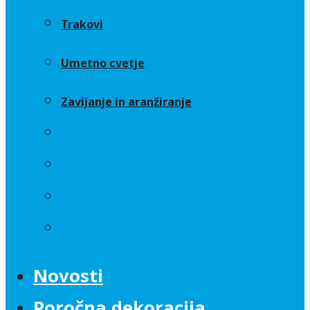
Trakovi
Umetno cvetje
Zavijanje in aranžiranje
Sveče
Trakovi
Umetno cvetje
Zavijanje in aranžiranje
Novosti
Poročna dekoracija