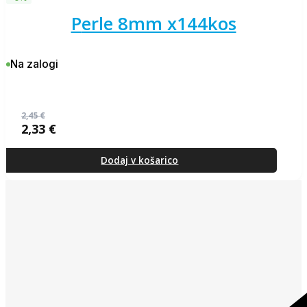
perle 8mm x144kos
Na zalogi
2,45
€
2,33
€
Izvirna
Trenutna
cena
cena
je
je:
Dodaj v košarico
bila:
2,33 €.
2,45 €.