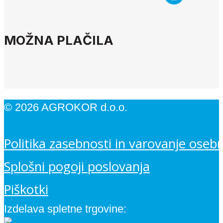
MOŽNA PLAČILA
© 2026 AGROKOR d.o.o.
Politika zasebnosti in varovanje oseb
Splošni pogoji poslovanja
Piškotki
Izdelava spletne trgovine: