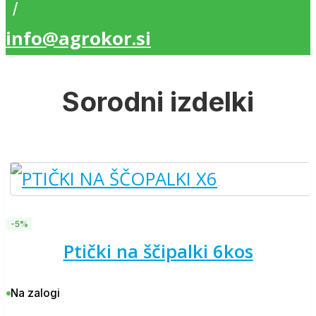
/
info@agrokor.si
Sorodni izdelki
-5%
ptički na ščipalki 6kos
Na zalogi