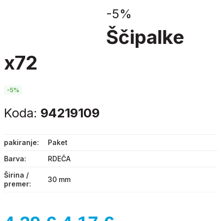
-
5%
ščipalke
x72
-5%
Koda:
94219109
pakiranje
Paket
Barva
RDEČA
Širina /
30 mm
premer