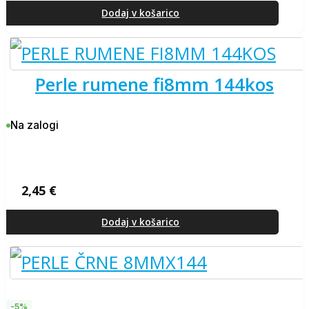
cena
cena
je
je:
Dodaj v košarico
bila:
3,37 €.
3,54 €.
perle rumene fi8mm 144kos
Na zalogi
2,45
€
Dodaj v košarico
-5%