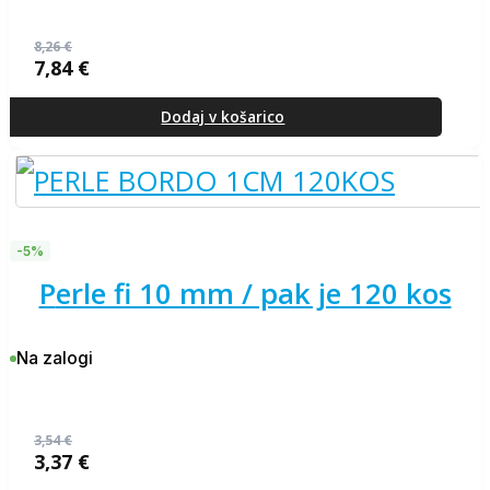
8,26
€
7,84
€
Izvirna
Trenutna
cena
cena
je
je:
Dodaj v košarico
bila:
7,84 €.
8,26 €.
-5%
perle fi 10 mm / pak je 120 kos
Na zalogi
3,54
€
3,37
€
Izvirna
Trenutna