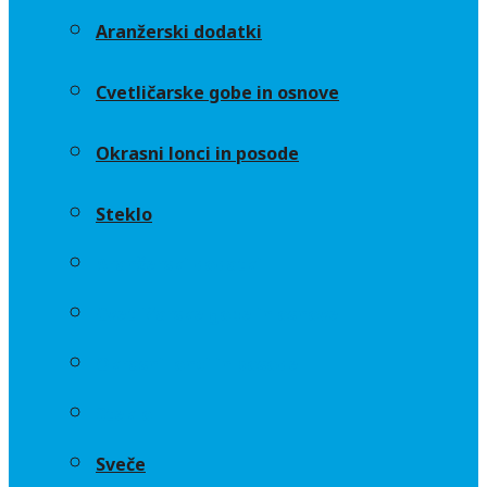
Aranžerski dodatki
Cvetličarske gobe in osnove
Okrasni lonci in posode
Steklo
Aranžerski dodatki
Cvetličarske gobe in osnove
Okrasni lonci in posode
Steklo
Sveče