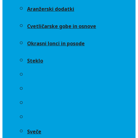
Aranžerski dodatki
Cvetličarske gobe in osnove
Okrasni lonci in posode
Steklo
Aranžerski dodatki
Cvetličarske gobe in osnove
Okrasni lonci in posode
Steklo
Sveče