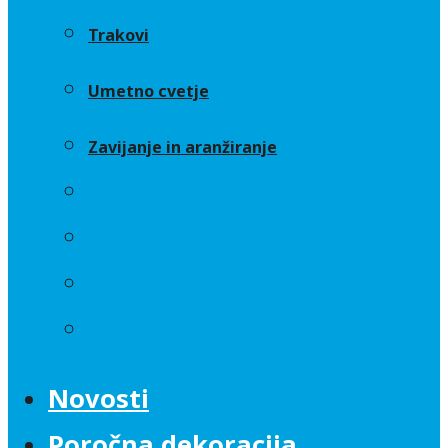
Trakovi
Umetno cvetje
Zavijanje in aranžiranje
Sveče
Trakovi
Umetno cvetje
Zavijanje in aranžiranje
Novosti
Poročna dekoracija