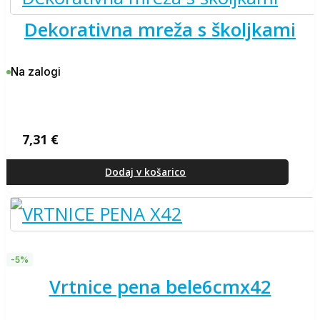
dekorativna mreža s školjkami
Na zalogi
7,31
€
Dodaj v košarico
-5%
vrtnice pena bele6cmx42