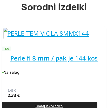
Sorodni izdelki
-5%
perle fi 8 mm / pak je 144 kos
Na zalogi
2,45
€
2,33
€
Izvirna
Trenutna
cena
cena
je
je:
Dodaj v košarico