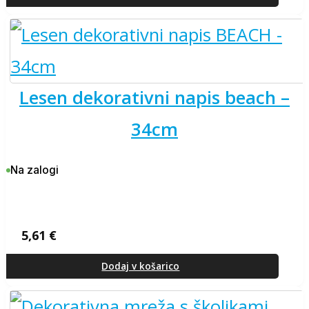
bila:
2,33 €.
2,45 €.
lesen dekorativni napis beach –
34cm
Na zalogi
5,61
€
Dodaj v košarico