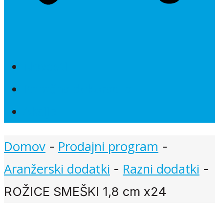
Novosti
Poročna dekoracija
Akcije
Domov
Prodajni program
-
-
Aranžerski dodatki
Razni dodatki
-
-
ROŽICE SMEŠKI 1,8 cm x24