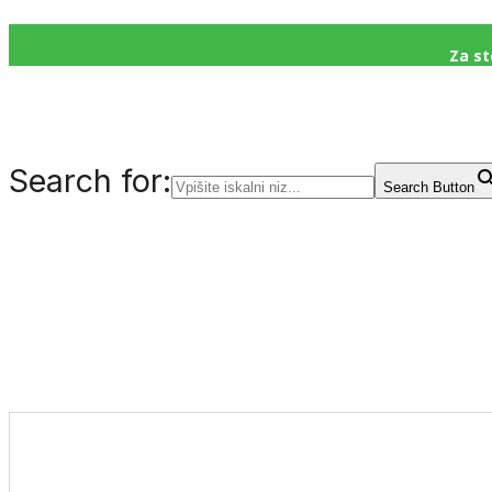
Za st
Search for:
Search Button