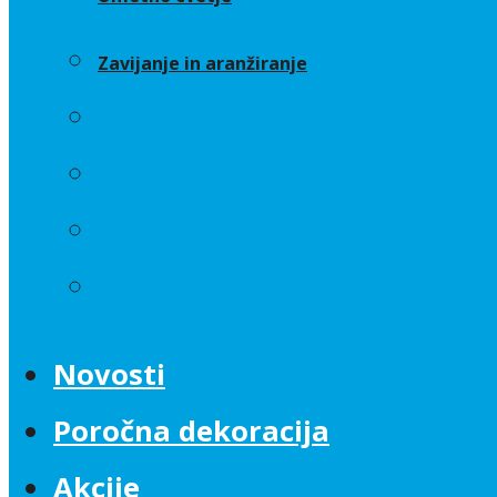
Zavijanje in aranžiranje
Sveče
Trakovi
Umetno cvetje
Zavijanje in aranžiranje
Novosti
Poročna dekoracija
Akcije