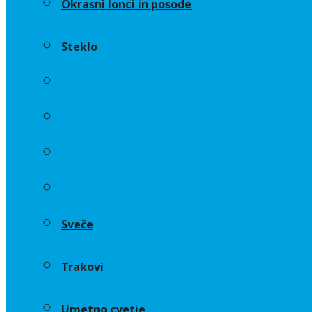
Okrasni lonci in posode
Steklo
Aranžerski dodatki
Cvetličarske gobe in osnove
Okrasni lonci in posode
Steklo
Sveče
Trakovi
Umetno cvetje