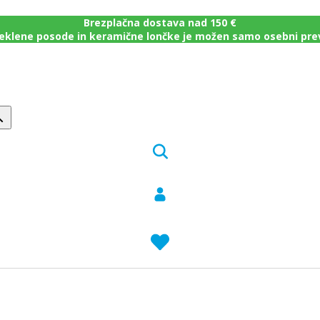
Brezplačna dostava nad 150 €
eklene posode in keramične lončke je možen samo osebni pr