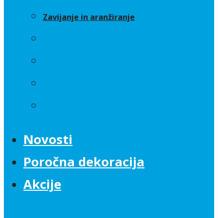
Zavijanje in aranžiranje
Sveče
Trakovi
Umetno cvetje
Zavijanje in aranžiranje
Novosti
Poročna dekoracija
Akcije