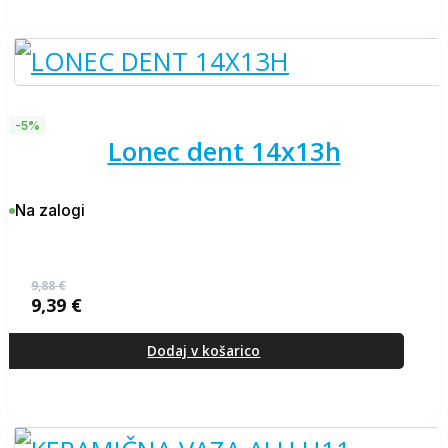
-5%
lonec dent 14x13h
Na zalogi
9,88
€
9,39
€
Izvirna
Trenutna
cena
cena
je
je:
Dodaj v košarico
bila:
9,39 €.
9,88 €.