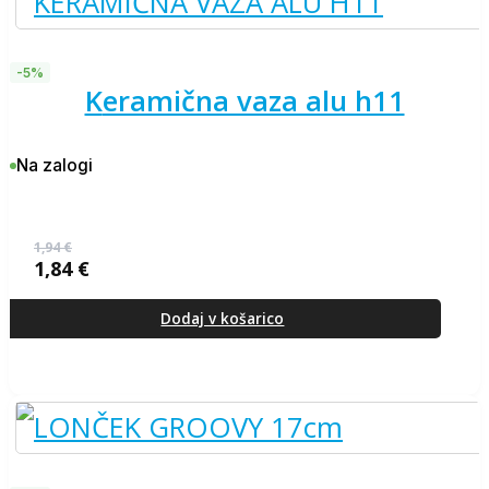
-5%
keramična vaza alu h11
Na zalogi
1,94
€
1,84
€
Izvirna
Trenutna
cena
cena
je
je:
Dodaj v košarico
bila:
1,84 €.
1,94 €.