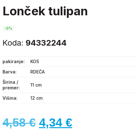
lonček tulipan
-5%
Koda:
94332244
pakiranje
KOS
Barva
RDEČA
Širina /
11 cm
premer
Višina
12 cm
Izvirna
Trenutna
4,58
€
4,34
€
cena
cena