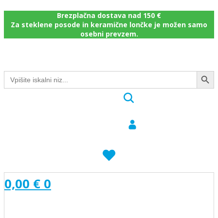
Brezplačna dostava nad 150 €
Za steklene posode in keramične lončke je možen samo
osebni prevzem.
Search Button
Search
for:
0,00
€
0