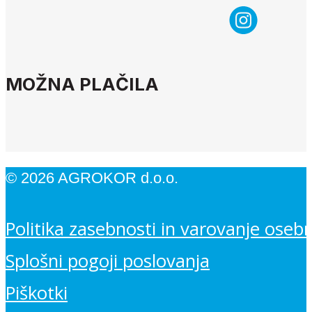
MOŽNA PLAČILA
© 2026 AGROKOR d.o.o.
Politika zasebnosti in varovanje oseb
Splošni pogoji poslovanja
Piškotki