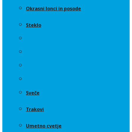
Okrasni lonci in posode
Steklo
Aranžerski dodatki
Cvetličarske gobe in osnove
Okrasni lonci in posode
Steklo
Sveče
Trakovi
Umetno cvetje