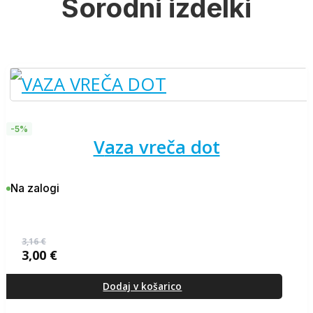
Sorodni izdelki
-5%
vaza vreča dot
Na zalogi
3,16
€
3,00
€
Izvirna
Trenutna
cena
cena
je
je:
Dodaj v košarico
bila:
3,00 €.
3,16 €.