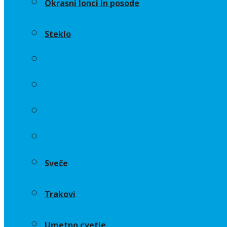
Okrasni lonci in posode
Steklo
Aranžerski dodatki
Cvetličarske gobe in osnove
Okrasni lonci in posode
Steklo
Sveče
Trakovi
Umetno cvetje