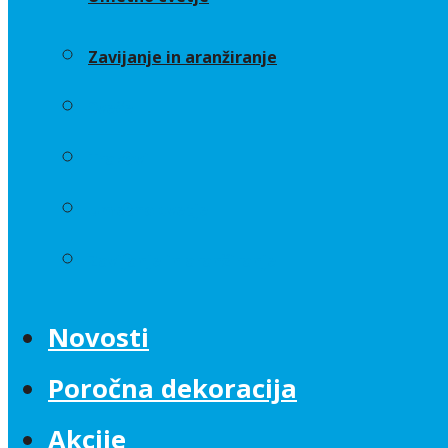
Zavijanje in aranžiranje
Sveče
Trakovi
Umetno cvetje
Zavijanje in aranžiranje
Novosti
Poročna dekoracija
Akcije