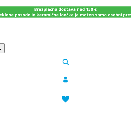
Brezplačna dostava nad 150 €
eklene posode in keramične lončke je možen samo osebni pr