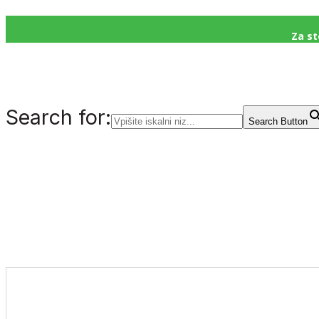
Za st
Search for:
Search Button