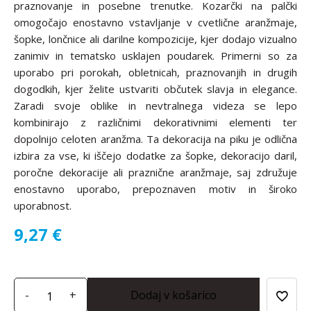
praznovanje in posebne trenutke. Kozarčki na palčki
omogočajo enostavno vstavljanje v cvetlične aranžmaje,
šopke, lončnice ali darilne kompozicije, kjer dodajo vizualno
zanimiv in tematsko usklajen poudarek. Primerni so za
uporabo pri porokah, obletnicah, praznovanjih in drugih
dogodkih, kjer želite ustvariti občutek slavja in elegance.
Zaradi svoje oblike in nevtralnega videza se lepo
kombinirajo z različnimi dekorativnimi elementi ter
dopolnijo celoten aranžma. Ta dekoracija na piku je odlična
izbira za vse, ki iščejo dodatke za šopke, dekoracijo daril,
poročne dekoracije ali praznične aranžmaje, saj združuje
enostavno uporabo, prepoznaven motiv in široko
uporabnost.
9,27
€
-
+
Dodaj v košarico