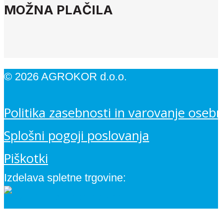
MOŽNA PLAČILA
© 2026 AGROKOR d.o.o.
Politika zasebnosti in varovanje oseb
Splošni pogoji poslovanja
Piškotki
Izdelava spletne trgovine: