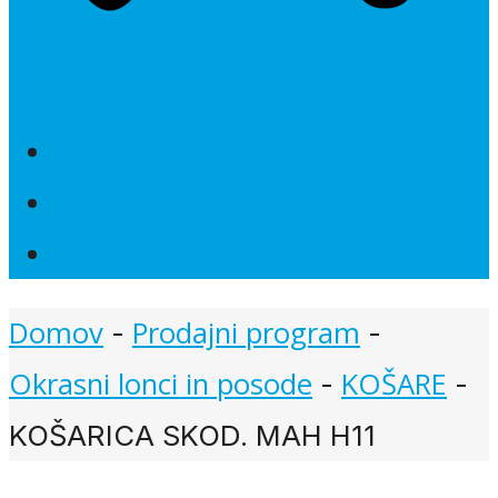
Novosti
Poročna dekoracija
Akcije
Domov
Prodajni program
-
-
Okrasni lonci in posode
KOŠARE
-
-
KOŠARICA SKOD. MAH H11