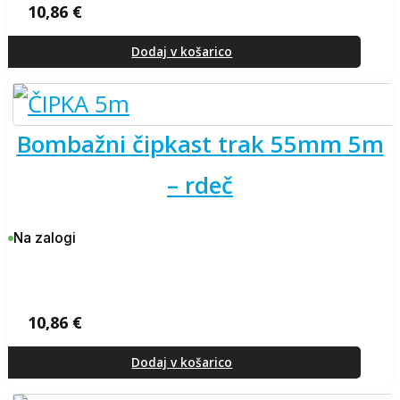
10,86
€
Dodaj v košarico
bombažni čipkast trak 55mm 5m
– rdeč
Na zalogi
10,86
€
Dodaj v košarico