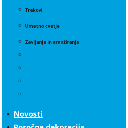
Trakovi
Umetno cvetje
Zavijanje in aranžiranje
Sveče
Trakovi
Umetno cvetje
Zavijanje in aranžiranje
Novosti
Poročna dekoracija