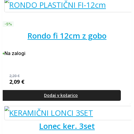
-5%
rondo fi 12cm z gobo
Na zalogi
2,20
€
2,09
€
Izvirna
Trenutna
cena
cena
je
je:
Dodaj v košarico
bila:
2,09 €.
2,20 €.
lonec ker. 3set