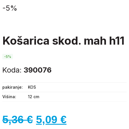
-
5%
košarica skod. mah h11
-5%
Koda:
390076
pakiranje
KOS
Višina
12 cm
Izvirna
Trenutna
5,36
€
5,09
€