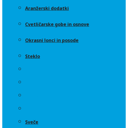
Aranžerski dodatki
Cvetličarske gobe in osnove
Okrasni lonci in posode
Steklo
Aranžerski dodatki
Cvetličarske gobe in osnove
Okrasni lonci in posode
Steklo
Sveče