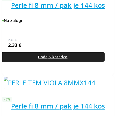
perle fi 8 mm / pak je 144 kos
Na zalogi
2,45
€
2,33
€
Izvirna
Trenutna
cena
cena
je
je:
Dodaj v košarico
bila:
2,33 €.
2,45 €.
-5%
perle fi 8 mm / pak je 144 kos