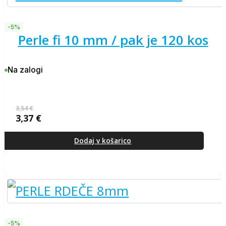
-5%
perle fi 10 mm / pak je 120 kos
Na zalogi
3,54
€
3,37
€
Izvirna
Trenutna
cena
cena
je
je:
Dodaj v košarico
bila:
3,37 €.
3,54 €.
-5%