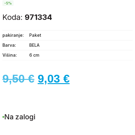
-5%
Koda:
971334
pakiranje
Paket
Barva
BELA
Višina
6 cm
Izvirna
Trenutna
9,50
€
9,03
€
cena
cena
je
je:
Na zalogi
bila:
9,03 €.
9,50 €.