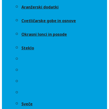
Aranžerski dodatki
Cvetličarske gobe in osnove
Okrasni lonci in posode
Steklo
Aranžerski dodatki
Cvetličarske gobe in osnove
Okrasni lonci in posode
Steklo
Sveče