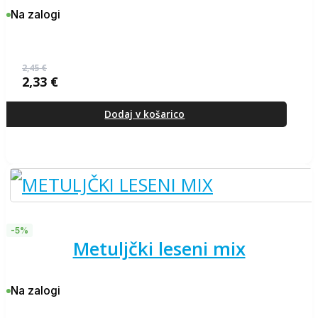
Na zalogi
2,45
€
2,33
€
Izvirna
Trenutna
cena
cena
je
je:
Dodaj v košarico
bila:
2,33 €.
2,45 €.
-5%
metuljčki leseni mix
Na zalogi