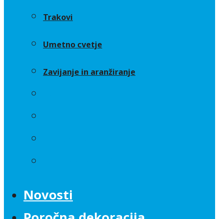
Trakovi
Umetno cvetje
Zavijanje in aranžiranje
Sveče
Trakovi
Umetno cvetje
Zavijanje in aranžiranje
Novosti
Poročna dekoracija