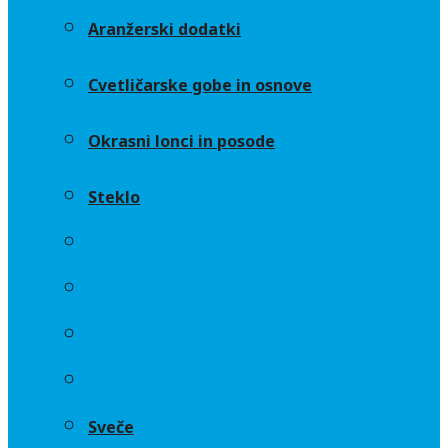
Aranžerski dodatki
Cvetličarske gobe in osnove
Okrasni lonci in posode
Steklo
Aranžerski dodatki
Cvetličarske gobe in osnove
Okrasni lonci in posode
Steklo
Sveče