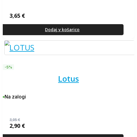
3,65
€
Dodaj v košarico
-5%
lotus
Na zalogi
3,05
€
2,90
€
Izvirna
Trenutna
cena
cena