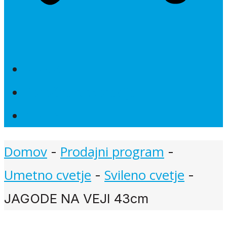
Novosti
Poročna dekoracija
Akcije
Domov
Prodajni program
-
-
Umetno cvetje
Svileno cvetje
-
-
JAGODE NA VEJI 43cm