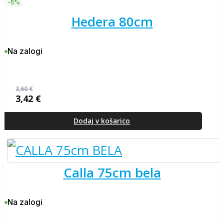
-5%
hedera 80cm
Na zalogi
3,60
€
3,42
€
Izvirna
Trenutna
cena
cena
je
je:
Dodaj v košarico
bila:
3,42 €.
3,60 €.
calla 75cm bela
Na zalogi