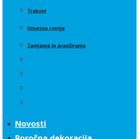
Trakovi
Umetno cvetje
Zavijanje in aranžiranje
Sveče
Trakovi
Umetno cvetje
Zavijanje in aranžiranje
Novosti
Poročna dekoracija