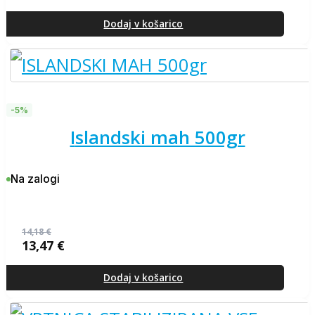
Izvirna
Trenutna
cena
cena
je
je:
Dodaj v košarico
bila:
13,47 €.
14,18 €.
-5%
islandski mah 500gr
Na zalogi
14,18
€
13,47
€
Izvirna
Trenutna
cena
cena
je
je:
Dodaj v košarico
bila:
13,47 €.
14,18 €.