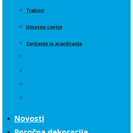
Trakovi
Umetno cvetje
Zavijanje in aranžiranje
Sveče
Trakovi
Umetno cvetje
Zavijanje in aranžiranje
Novosti
Poročna dekoracija