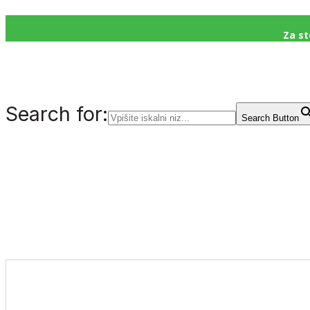
Za st
Search for:
Search Button