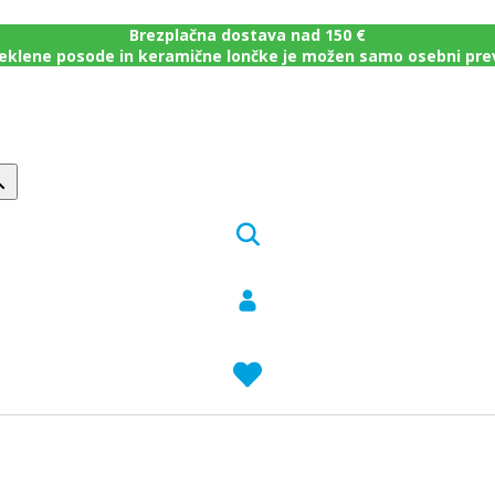
Brezplačna dostava nad 150 €
eklene posode in keramične lončke je možen samo osebni pr