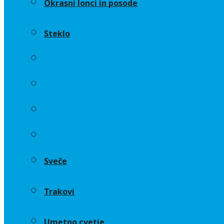
Okrasni lonci in posode
Steklo
Aranžerski dodatki
Cvetličarske gobe in osnove
Okrasni lonci in posode
Steklo
Sveče
Trakovi
Umetno cvetje