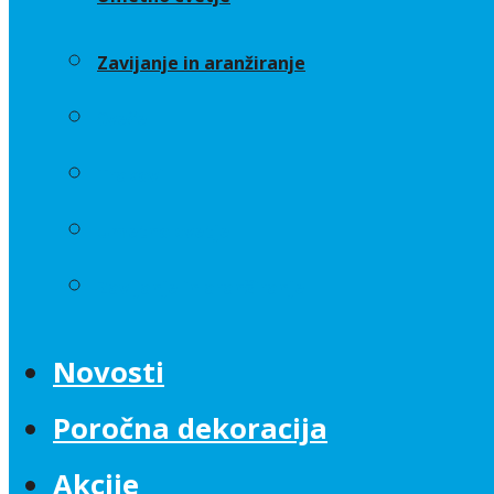
Zavijanje in aranžiranje
Sveče
Trakovi
Umetno cvetje
Zavijanje in aranžiranje
Novosti
Poročna dekoracija
Akcije