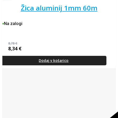
žica aluminij 1mm 60m
Na zalogi
8,78
€
8,34
€
Izvirna
Trenutna
cena
cena
je
je:
Dodaj v košarico
bila:
8,34 €.
8,78 €.