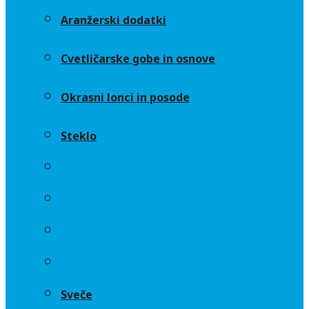
Aranžerski dodatki
Cvetličarske gobe in osnove
Okrasni lonci in posode
Steklo
Aranžerski dodatki
Cvetličarske gobe in osnove
Okrasni lonci in posode
Steklo
Sveče