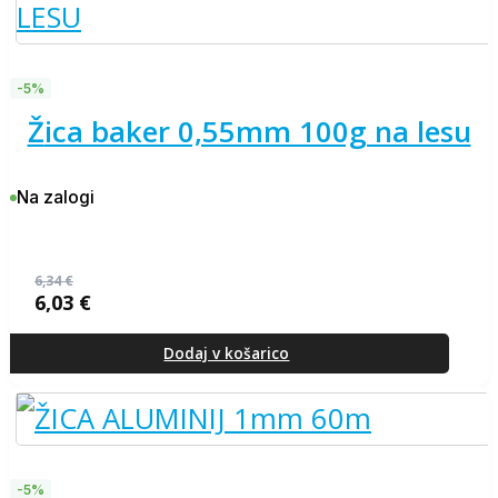
-5%
žica baker 0,55mm 100g na lesu
Na zalogi
6,34
€
6,03
€
Izvirna
Trenutna
cena
cena
je
je:
Dodaj v košarico
bila:
6,03 €.
6,34 €.
-5%