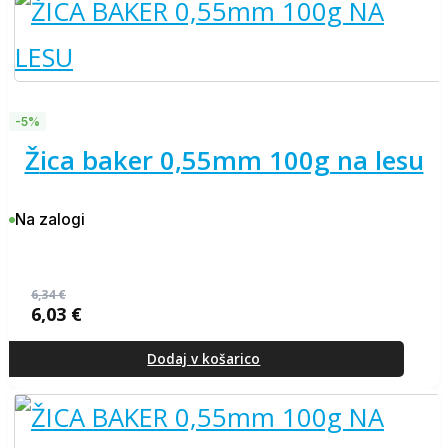
-5%
žica baker 0,55mm 100g na lesu
Na zalogi
6,34
€
6,03
€
Izvirna
Trenutna
cena
cena
je
je:
Dodaj v košarico
bila:
6,03 €.
6,34 €.