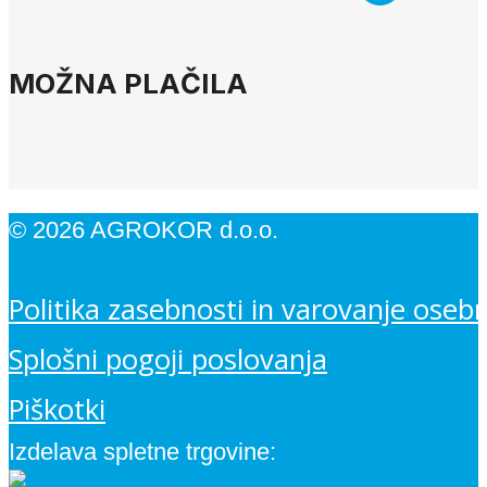
MOŽNA PLAČILA
© 2026 AGROKOR d.o.o.
Politika zasebnosti in varovanje oseb
Splošni pogoji poslovanja
Piškotki
Izdelava spletne trgovine: