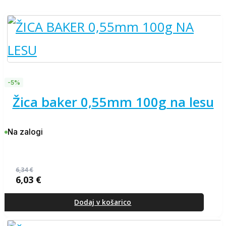
-5%
žica baker 0,55mm 100g na lesu
Na zalogi
6,34
€
6,03
€
Izvirna
Trenutna
cena
cena
je
je:
Dodaj v košarico
bila:
6,03 €.
6,34 €.