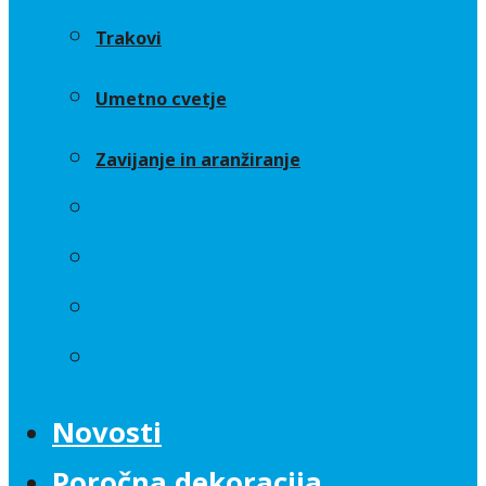
Trakovi
Umetno cvetje
Zavijanje in aranžiranje
Sveče
Trakovi
Umetno cvetje
Zavijanje in aranžiranje
Novosti
Poročna dekoracija