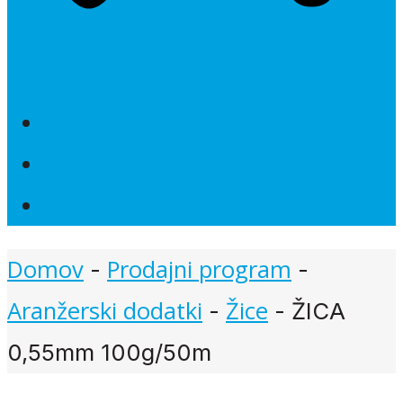
Novosti
Poročna dekoracija
Akcije
Domov
Prodajni program
-
-
Aranžerski dodatki
Žice
-
-
ŽICA
0,55mm 100g/50m