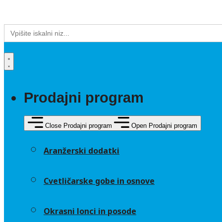
Search
for:
Prodajni program
Close Prodajni program
Open Prodajni program
Aranžerski dodatki
Cvetličarske gobe in osnove
Okrasni lonci in posode