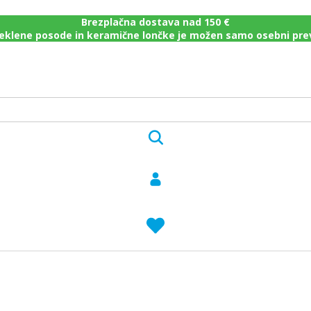
Brezplačna dostava nad 150 €
eklene posode in keramične lončke je možen samo osebni pr