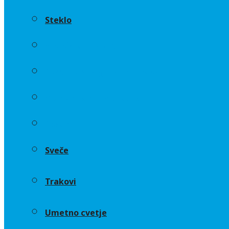
Steklo
Aranžerski dodatki
Cvetličarske gobe in osnove
Okrasni lonci in posode
Steklo
Sveče
Trakovi
Umetno cvetje