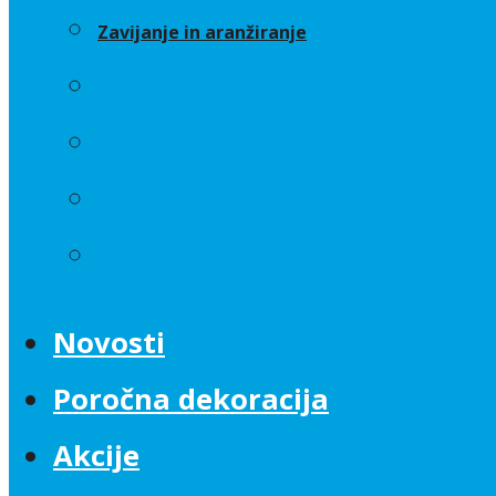
Zavijanje in aranžiranje
Sveče
Trakovi
Umetno cvetje
Zavijanje in aranžiranje
Novosti
Poročna dekoracija
Akcije