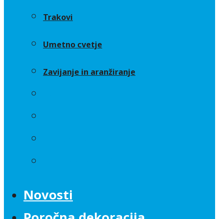
Trakovi
Umetno cvetje
Zavijanje in aranžiranje
Sveče
Trakovi
Umetno cvetje
Zavijanje in aranžiranje
Novosti
Poročna dekoracija