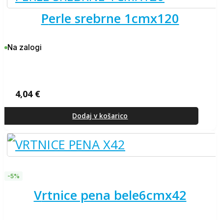
perle srebrne 1cmx120
Na zalogi
4,04
€
Dodaj v košarico
-5%
vrtnice pena bele6cmx42