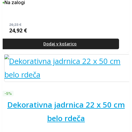
Na zalogi
26,23
€
24,92
€
Izvirna
Trenutna
cena
cena
je
je:
Dodaj v košarico
bila:
24,92 €.
26,23 €.
-5%
dekorativna jadrnica 22 x 50 cm
belo rdeča