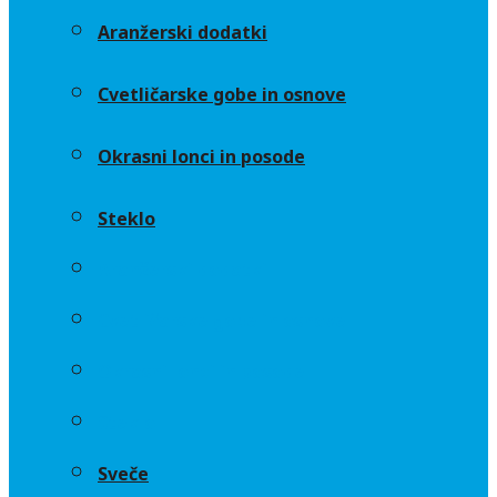
Aranžerski dodatki
Cvetličarske gobe in osnove
Okrasni lonci in posode
Steklo
Aranžerski dodatki
Cvetličarske gobe in osnove
Okrasni lonci in posode
Steklo
Sveče