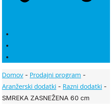
Novosti
Poročna dekoracija
Akcije
Domov
Prodajni program
-
-
Aranžerski dodatki
Razni dodatki
-
-
SMREKA ZASNEŽENA 60 cm