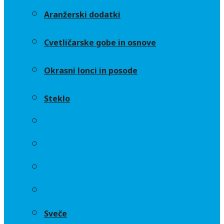
Aranžerski dodatki
Cvetličarske gobe in osnove
Okrasni lonci in posode
Steklo
Aranžerski dodatki
Cvetličarske gobe in osnove
Okrasni lonci in posode
Steklo
Sveče