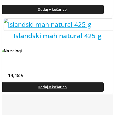
Izvirna
Trenutna
cena
cena
je
je:
Dodaj v košarico
bila:
13,47 €.
14,18 €.
islandski mah natural 425 g
Na zalogi
14,18
€
Dodaj v košarico