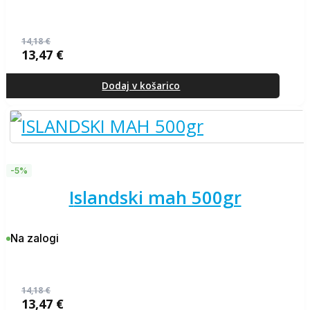
14,18
€
13,47
€
Izvirna
Trenutna
cena
cena
je
je:
Dodaj v košarico
bila:
13,47 €.
14,18 €.
-5%
islandski mah 500gr
Na zalogi
14,18
€
13,47
€