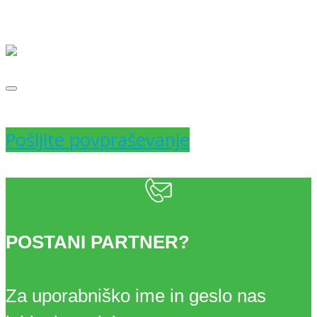
cena
cena
je
je:
bila:
10,39 €.
10,94 €.
Pošljite povpraševanje
POSTANI PARTNER?
Za uporabniško ime in geslo nas