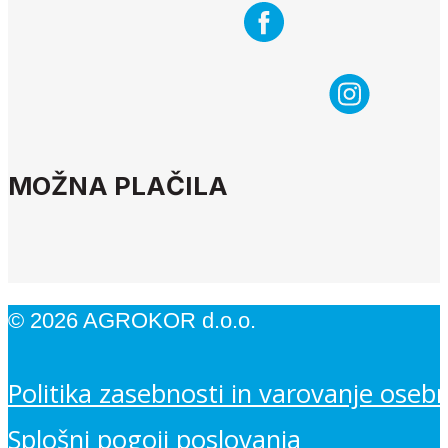
MOŽNA PLAČILA
© 2026 AGROKOR d.o.o.
Politika zasebnosti in varovanje oseb
Splošni pogoji poslovanja