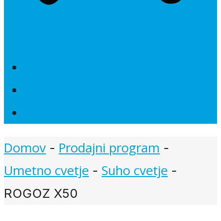
Novosti
Poročna dekoracija
Akcije
Domov
Prodajni program
-
-
Umetno cvetje
Suho cvetje
-
-
ROGOZ X50