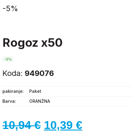
-
5%
rogoz x50
-5%
Koda:
949076
pakiranje
Paket
Barva
ORANŽNA
Izvirna
Trenutna
10,94
€
10,39
€