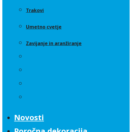
Trakovi
Umetno cvetje
Zavijanje in aranžiranje
Sveče
Trakovi
Umetno cvetje
Zavijanje in aranžiranje
Novosti
Poročna dekoracija