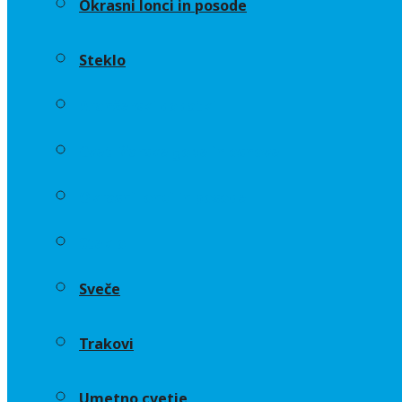
Okrasni lonci in posode
Steklo
Aranžerski dodatki
Cvetličarske gobe in osnove
Okrasni lonci in posode
Steklo
Sveče
Trakovi
Umetno cvetje