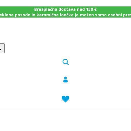
Brezplačna dostava nad 150 €
eklene posode in keramične lončke je možen samo osebni pr