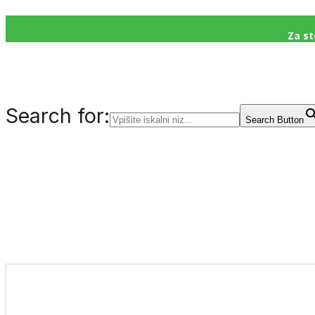
Za st
Search for:
Search Button