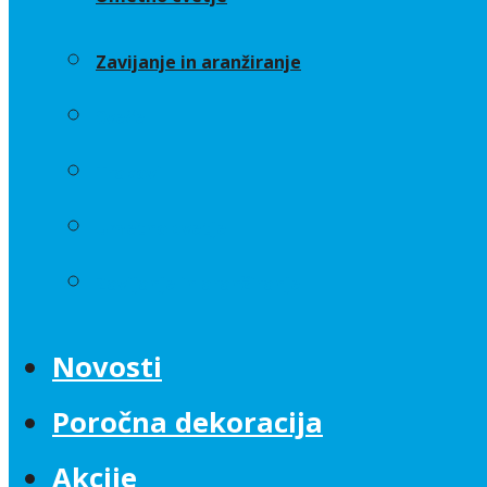
Zavijanje in aranžiranje
Sveče
Trakovi
Umetno cvetje
Zavijanje in aranžiranje
Novosti
Poročna dekoracija
Akcije